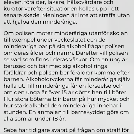
eleven, förälder, läkare, hälsovårdare och
kurator varefter situationen kollas upp i ett
senare skede. Meningen är inte att straffa utan
att hjälpa den minderåriga.
Om polisen möter minderåriga utanför skolan
till exempel under veckoslutet och de
minderåriga bär på sig alkohol frågar polisen
om deras ålder och namn. Därefter vill polisen
se vad som finns i deras väskor. Om en ung är
berusad och bär med sig alkohol rings
föräldrar och polisen ber föräldrar komma efter
barnen. Alkoholdryckerna får minderåriga själv
hälla ut. Till minderåriga får en förseelse och
om den unga är över 15 år döms hen till böter.
Hur stora böterna blir beror på hur mycket och
hur stark alkohol den minderåriga innehar i
stunden. En anmälan till barnskyddet görs om
alla som är under 18 år.
Seba har tidigare svarat på frågan om straff för