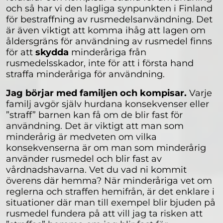
och så har vi den lagliga synpunkten i Finland
för bestraffning av rusmedelsanvändning. Det
är även viktigt att komma ihåg att lagen om
åldersgräns för användning av rusmedel finns
för att
skydda
minderåriga från
rusmedelsskador, inte för att i första hand
straffa minderåriga för användning.
Jag börjar med familjen och kompisar.
Varje
familj avgör själv hurdana konsekvenser eller
”straff” barnen kan få om de blir fast för
användning. Det är viktigt att man som
minderårig är medveten om vilka
konsekvenserna är om man som minderårig
använder rusmedel och blir fast av
vårdnadshavarna. Vet du vad ni kommit
överens där hemma? När minderåriga vet om
reglerna och straffen hemifrån, är det enklare i
situationer där man till exempel blir bjuden på
rusmedel fundera på att vill jag ta risken att