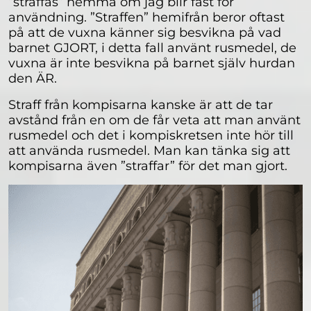
”straffas” hemma om jag blir fast för
användning. ”Straffen” hemifrån beror oftast
på att de vuxna känner sig besvikna på vad
barnet GJORT, i detta fall använt rusmedel, de
vuxna är inte besvikna på barnet själv hurdan
den ÄR.
Straff från kompisarna kanske är att de tar
avstånd från en om de får veta att man använt
rusmedel och det i kompiskretsen inte hör till
att använda rusmedel. Man kan tänka sig att
kompisarna även ”straffar” för det man gjort.