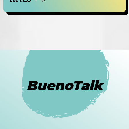
Lue lisää
BuenoTalk