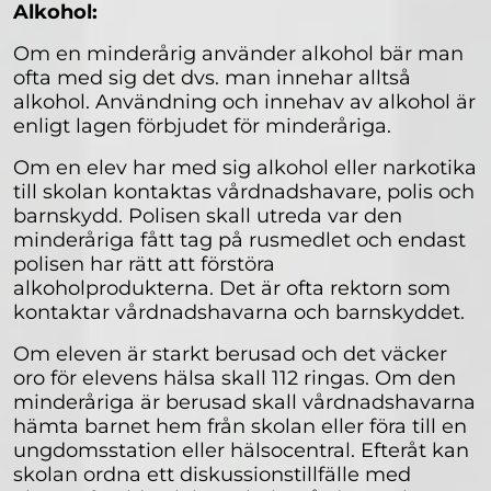
Alkohol:
Om en minderårig använder alkohol bär man
ofta med sig det dvs. man innehar alltså
alkohol. Användning och innehav av alkohol är
enligt lagen förbjudet för minderåriga.
Om en elev har med sig alkohol eller narkotika
till skolan kontaktas vårdnadshavare, polis och
barnskydd. Polisen skall utreda var den
minderåriga fått tag på rusmedlet och endast
polisen har rätt att förstöra
alkoholprodukterna. Det är ofta rektorn som
kontaktar vårdnadshavarna och barnskyddet.
Om eleven är starkt berusad och det väcker
oro för elevens hälsa skall 112 ringas. Om den
minderåriga är berusad skall vårdnadshavarna
hämta barnet hem från skolan eller föra till en
ungdomsstation eller hälsocentral. Efteråt kan
skolan ordna ett diskussionstillfälle med