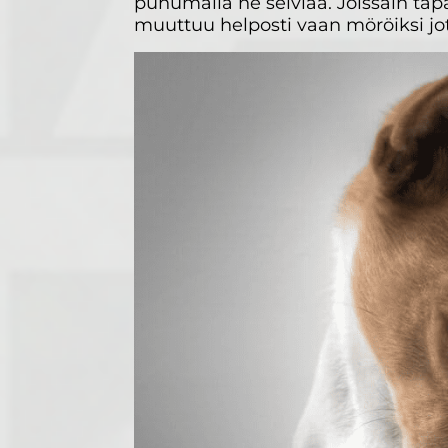
puhumalla ne selviää. Joissain tapa
muuttuu helposti vaan möröiksi jo