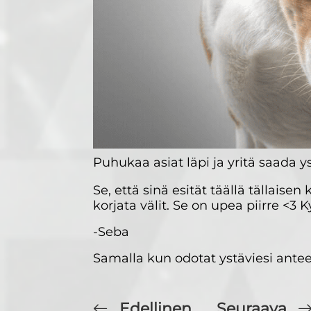
Puhukaa asiat läpi ja yritä saada
Se, että sinä esität täällä tällaise
korjata välit. Se on upea piirre <3 
-Seba
Samalla kun odotat ystäviesi ante
Edellinen
Seuraava