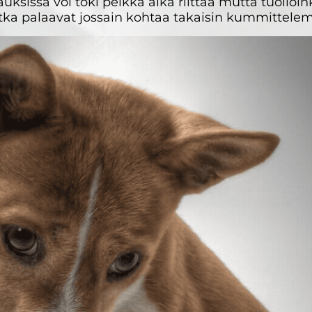
uksissa voi toki pelkkä aika riittää mutta tuolloin
tka palaavat jossain kohtaa takaisin kummittele