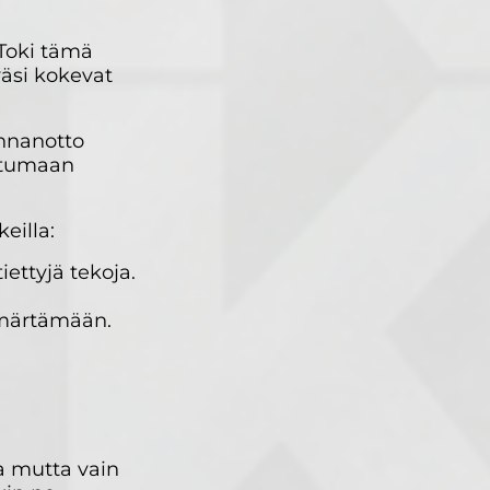
 Toki tämä
väsi kokevat
annanotto
katumaan
eilla:
ettyjä tekoja.
ymmärtämään.
ta mutta vain