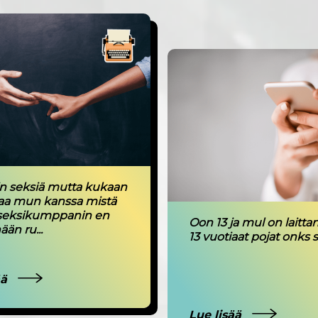
in seksiä mutta kukaan
taa mun kanssa mistä
seksikumppanin en
Oon 13 ja mul on laitt
ään ru...
13 vuotiaat pojat onks 
ää
Lue lisää