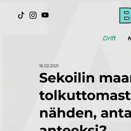
Drift
K
16.02.2021
Sekoilin maa
tolkuttomast
nähden, anta
anteeksi?