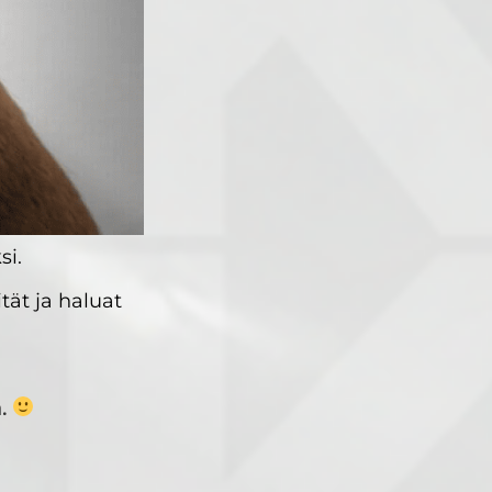
si.
tät ja haluat
.