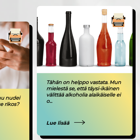
Tähän on helppo vastata. Mun
mielestä se, että täysi-ikäinen
välittää alkoholia alaikäiselle ei
anu nudei
o...
se rikos?
Lue lisää