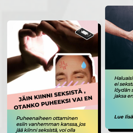
Haluais
ei seks
löydän 
jaksa en
Lue lis
Puheenaiheen ottaminen
esiin vanhemman kanssa, jos
jää kiinni seksistä, voi olla