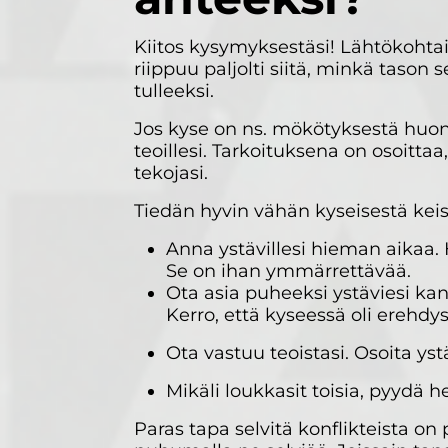
Kiitos kysymyksestäsi! Lähtökohtai
riippuu paljolti siitä, minkä tason
tulleeksi.
Jos kyse on ns. mökötyksestä huo
teoillesi. Tarkoituksena on osoitta
tekojasi.
Tiedän hyvin vähän kyseisestä keis
Anna ystävillesi hieman aikaa. 
Se on ihan ymmärrettävää.
Ota asia puheeksi ystäviesi kan
Kerro, että kyseessä oli erehdys
Ota vastuu teoistasi. Osoita ystäv
Mikäli loukkasit toisia, pyydä he
Paras tapa selvitä konflikteista on 