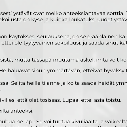
sesti ystävät ovat melko anteeksiantavaa sorttia.
 sekoilusta on kyse ja kuinka loukatuksi uudet ystä
non käytöksesi seurauksena, on se eräänlainen k
a, ettei ole tyytyväinen sekoiluusi, ja saada sinut 
sistä, mutta tässäpä muutama askel, mitä voit kok
He haluavat sinun ymmärtävän, etteivät hyväksy ti
ssa. Selitä heille tilanne ja koita saada heidät 
.
illesi että olet tosissas. Lupaa, ettei asia toistu.
iltä anteeksi.
puhua ne läpi. Se voi tuntua kivuliaalta ja vaikeal