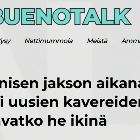
ysy
Nettimummola
Meistä
Ammatt
nisen jakson aikan
i uusien kavereide
vatko he ikinä