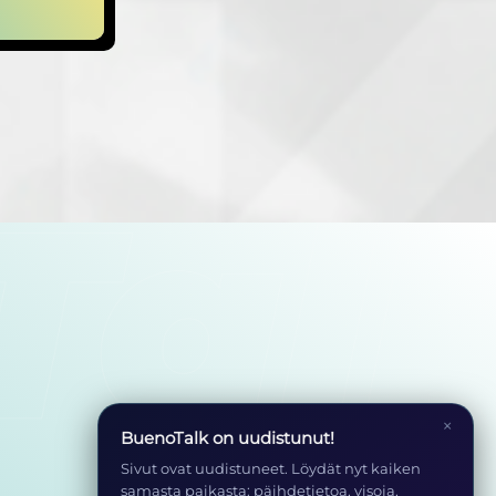
×
BuenoTalk on uudistunut!
Sivut ovat uudistuneet. Löydät nyt kaiken
samasta paikasta: päihdetietoa, visoja,