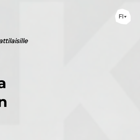
FI
ilaisille
a
n