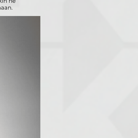
kin ne
maan.