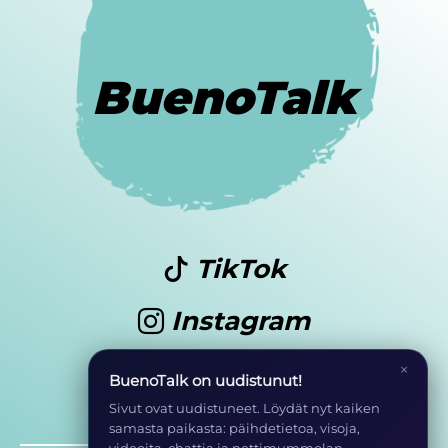
BuenoTalk
TikTok
Instagram
Youtube
×
BuenoTalk on uudistunut!
Sivut ovat uudistuneet. Löydät nyt kaiken
samasta paikasta: päihdetietoa, visoja,