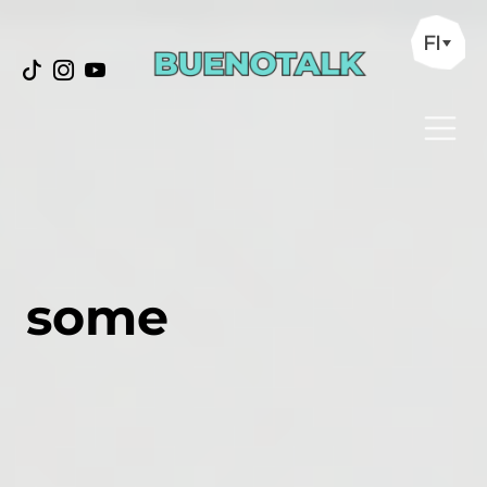
FI
some