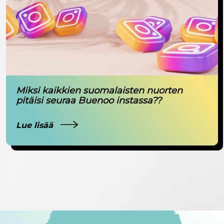
Miksi kaikkien suomalaisten nuorten
pitäisi seuraa Buenoo instassa??
Lue lisää