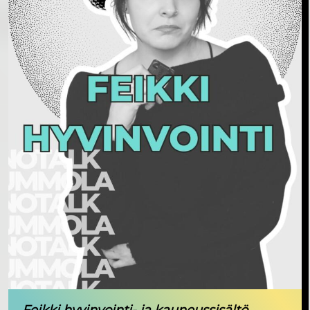
Feikki hyvinvointi- ja kauneussisältö