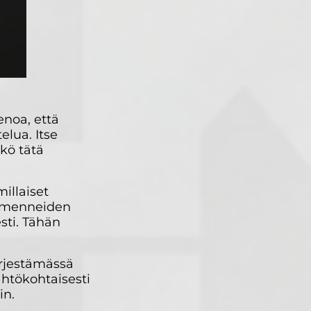
enoa, että
elua. Itse
kö tätä
illaiset
a menneiden
sti. Tähän
ärjestämässä
ähtökohtaisesti
in.