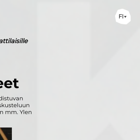
FI
ilaisille
eet
distuvan
eskusteluun
uin mm. Ylen