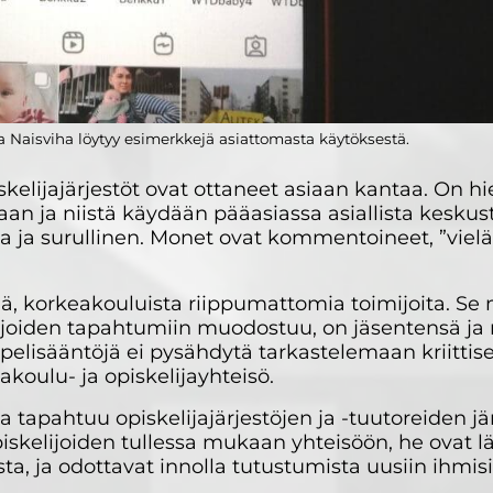
 Naisviha löytyy esimerkkejä asiattomasta käytöksestä.
kelijajärjestöt ovat ottaneet asiaan kantaa. On hi
n ja niistä käydään pääasiassa asiallista keskust
a ja surullinen. Monet ovat kommentoineet, ”vielä
iä, korkeakouluista riippumattomia toimijoita. Se m
imijoiden tapahtumiin muodostuu, on jäsentensä j
lisääntöjä ei pysähdytä tarkastelemaan kriittise
eakoulu- ja opiskelijayhteisö.
a tapahtuu opiskelijajärjestöjen ja -tuutoreiden j
skelijoiden tullessa mukaan yhteisöön, he ovat l
, ja odottavat innolla tutustumista uusiin ihmisi