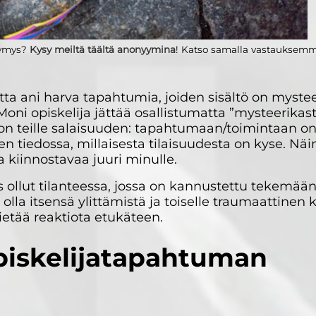
ysymys?
Kysy meiltä täältä anonyymina
! Katso samalla vastauksem
ta ani harva tapahtumia, joiden sisältö on mysteer
oni opiskelija jättää osallistumatta ”mysteerikasta
ron teille salaisuuden: tapahtumaan/toimintaan on
n tiedossa, millaisesta tilaisuudesta on kyse. Näi
 kiinnostavaa juuri minulle.
s ollut tilanteessa, jossa on kannustettu tekemään 
olla itsensä ylittämistä ja toiselle traumaattinen
ietää reaktiota etukäteen.
opiskelijatapahtuman