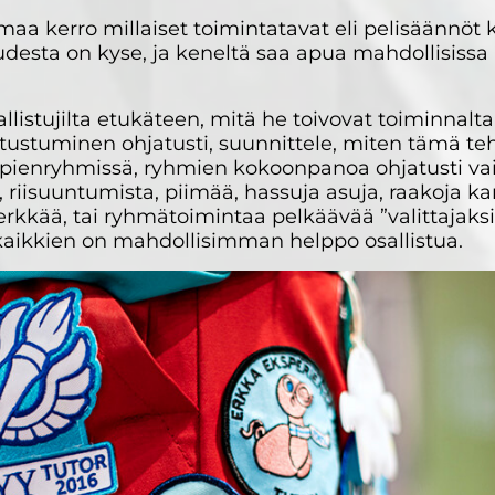
aa kerro millaiset toimintatavat eli pelisäännöt 
uudesta on kyse, ja keneltä saa apua mahdollisissa
istujilta etukäteen, mitä he toivovat toiminnalta
utustuminen ohjatusti, suunnittele, miten tämä t
i pienryhmissä, ryhmien kokoonpanoa ohjatusti va
, riisuuntumista, piimää, hassuja asuja, raakoja k
erkkää, tai ryhmätoimintaa pelkäävää ”valittajaksi”
 kaikkien on mahdollisimman helppo osallistua.