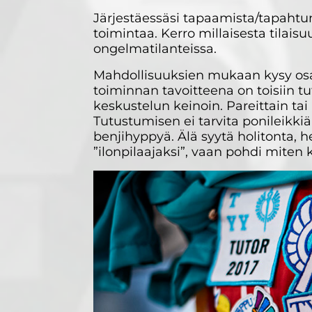
Järjestäessäsi tapaamista/tapahtum
toimintaa. Kerro millaisesta tilais
ongelmatilanteissa.
Mahdollisuuksien mukaan kysy osall
toiminnan tavoitteena on toisiin t
keskustelun keinoin. Pareittain ta
Tutustumisen ei tarvita ponileikkiä
benjihyppyä. Älä syytä holitonta, h
”ilonpilaajaksi”, vaan pohdi miten