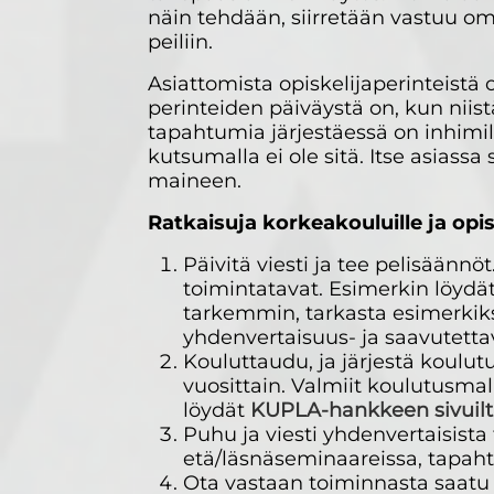
näin tehdään, siirretään vastuu om
peiliin.
Asiattomista opiskelijaperinteist
perinteiden päiväystä on, kun niis
tapahtumia järjestäessä on inhimill
kutsumalla ei ole sitä. Itse asiass
maineen.
Ratkaisuja korkeakouluille ja opisk
Päivitä viesti ja tee pelisäänn
toimintatavat. Esimerkin löydä
tarkemmin, tarkasta esimerkiks
yhdenvertaisuus- ja saavutett
Kouluttaudu, ja järjestä koulut
vuosittain. Valmiit koulutusmal
löydät
KUPLA-hankkeen sivuilt
Puhu ja viesti yhdenvertaisista
etä/läsnäseminaareissa, tapaht
Ota vastaan toiminnasta saatu