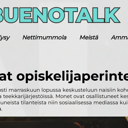
ysy
Nettimummola
Meistä
Ammatt
at opiskelijaperint
sti marraskuun lopussa keskusteluun naisiin koh
eekkarijärjestöissä. Monet ovat osallistuneet k
neista tilanteista niin sosiaalisessa mediassa k
a
.