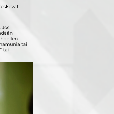
koskevat
. Jos
ehdään
ihdellen.
anamunia tai
 tai