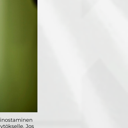
painostaminen
ytökselle. Jos