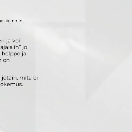
me aiemmin
i ja voi
jaisiin” jo
 helppo ja
n on
jotain, mitä ei
 kokemus.