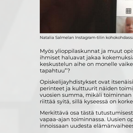
Natalia Salmelan Instagram-tilin kohokohdassa
Myös ylioppilaskunnat ja muut opis
ihmiset haluavat jakaa kokemuksiaa
keskustelun aihe on monelle vaike
tapahtuu”?
Opiskelijayhdistykset ovat itsenäis
perinteet ja kulttuurit näiden to
vuosien summa, mikäli toiminnan pe
riittää syitä, sillä kyseessä on kork
Merkittävä osa tästä tutustumisest
vapaa-ajan toiminnassa. Uusien opi
innoissaan uudesta elämänvaiheesta