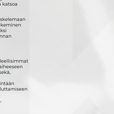
a katsoa
kiskelemaan
 tekeminen
ksi
minnan
oleellisimmat
 aiheeseen
sekä,
hintään
ouluttamiseen
,