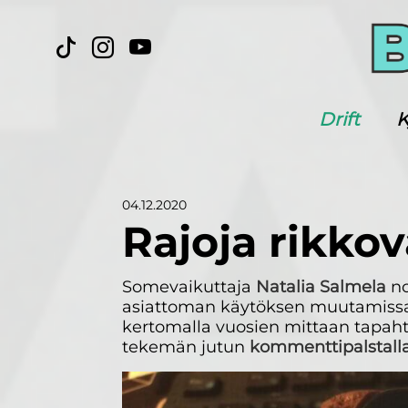
Drift
K
04.12.2020
Rajoja rikkov
Somevaikuttaja
Natalia Salmela
no
asiattoman käytöksen muutamissa t
kertomalla vuosien mittaan tapahtu
tekemän jutun
kommenttipalstall