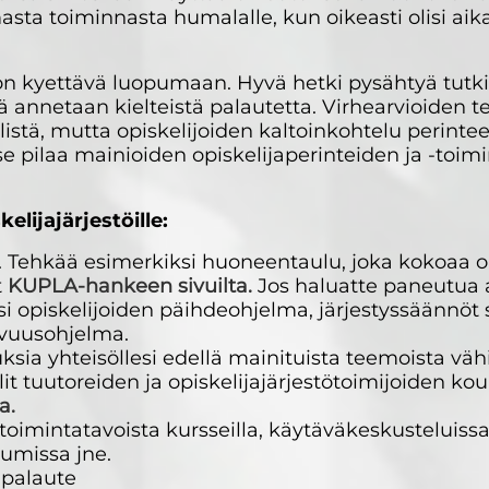
asta toiminnasta humalalle, kun oikeasti olisi aik
ä on kyettävä luopumaan. Hyvä hetki pysähtyä tut
tä annetaan kielteistä palautetta. Virhearvioiden
istä, mutta opiskelijoiden kaltoinkohtelu perintee
a se pilaa mainioiden opiskelijaperinteiden ja -toi
elijajärjestöille:
öt. Tehkää esimerkiksi huoneentaulu, joka kokoaa 
t
KUPLA-hankeen sivuilta.
Jos haluatte paneutua
i opiskelijoiden päihdeohjelma, järjestyssäännöt 
avuusohjelma.
uksia yhteisöllesi edellä mainituista teemoista vä
lit tuutoreiden ja opiskelijajärjestötoimijoiden k
a.
 toimintatavoista kursseilla, käytäväkeskusteluissa
umissa jne.
 palaute