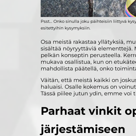
Psst… Onko sinulla joku päihteisiin liittyvä k
esitettyihin kysymyksiin.
Osa meistä rakastaa yllätyksiä, mut
sisältää nöyryyttäviä elementtejä. M
pelkän konseptin perusteella. Ker
mukava osallistua, kun on etukätee
mahdollista päätellä, onko toiminta
Väitän, että meistä kaikki on josku
haluaisi. Osalle kokemus on voinut 
Tässä piilee jutun ydin, emme voi t
Parhaat vinkit 
järjestämiseen