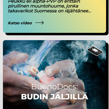
Peukku eli alpha-PVP on erittäin
pirullinen muuntohuume, jonka
takavarikot Suomessa on räjähtänee...
Katso video