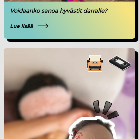
Voidaanko sanoa hyvästit darralle?
Lue lisää