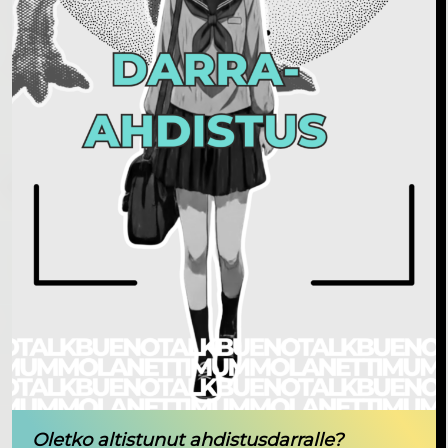
Oletko altistunut ahdistusdarralle?