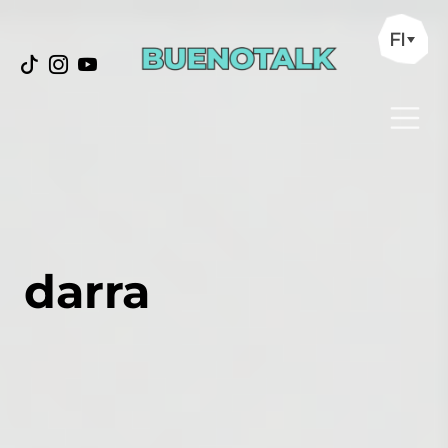
FI
darra