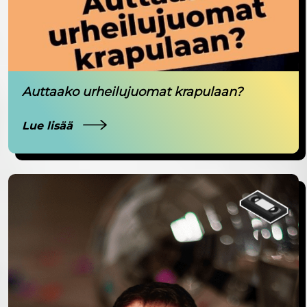
Auttaako urheilujuomat krapulaan?
Lue lisää