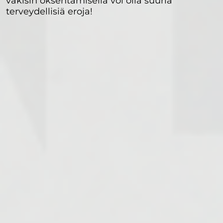
väkisin oksentamisella voi olla suuria
terveydellisiä eroja!