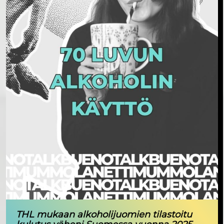
THL mukaan alkoholijuomien tilastoitu