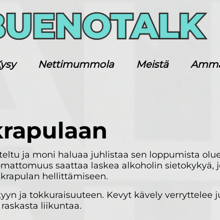
ysy
Nettimummola
Meistä
Ammatt
 krapulaan
ltu ja moni haluaa juhlistaa sen loppumista oluell
omattomuus saattaa laskea alkoholin sietokykyä, j
iä krapulan hellittämiseen.
yn ja tokkuraisuuteen. Kevyt kävely verryttelee 
 raskasta liikuntaa.