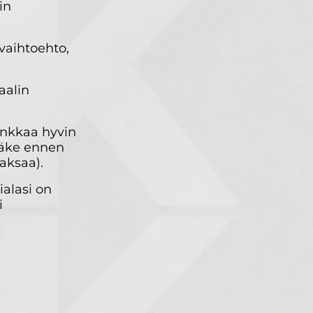
in
vaihtoehto,
aalin
ankkaa hyvin
lääke ennen
maksaa).
ialasi on
i