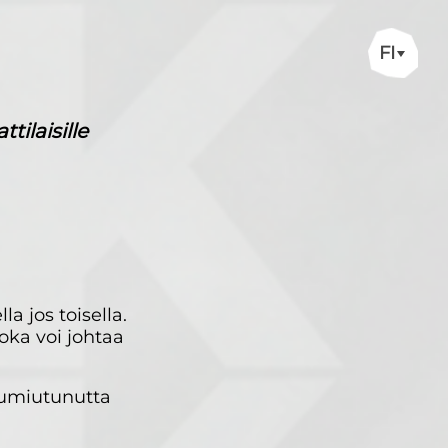
FI
ilaisille
a jos toisella.
oka voi johtaa
jumiutunutta