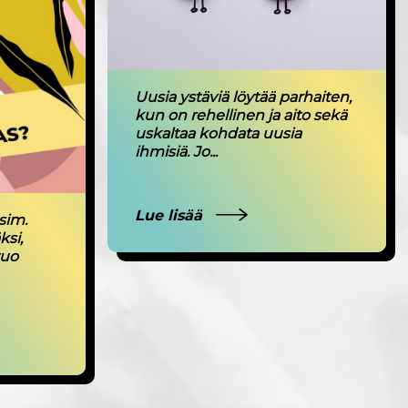
Uusia ystäviä löytää parhaiten,
kun on rehellinen ja aito sekä
uskaltaa kohdata uusia
ihmisiä. Jo...
Lue lisää
sim.
ksi,
tuo