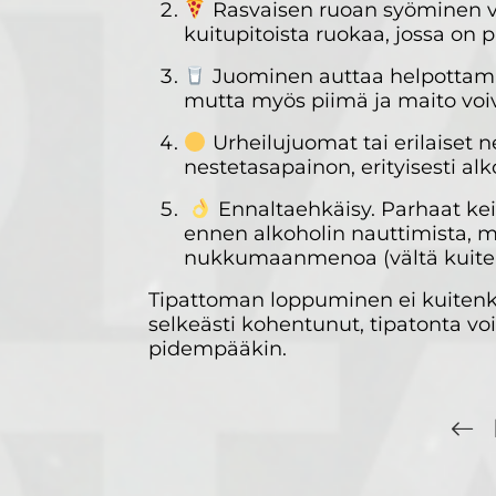
Rasvaisen ruoan syöminen vo
kuitupitoista ruokaa, jossa on p
Juominen auttaa helpottamaa
mutta myös piimä ja maito voi
Urheilujuomat tai erilaiset 
nestetasapainon, erityisesti al
Ennaltaehkäisy. Parhaat kein
ennen alkoholin nauttimista, mu
nukkumaanmenoa (vältä kuitenki
Tipattoman loppuminen ei kuitenkaa
selkeästi kohentunut, tipatonta voi 
pidempääkin.