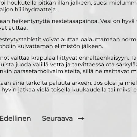
i houkutella pitkän illan jälkeen, suosi mielumm
aljon hiilihydraatteja.
n heikentynyttä nestetasapainoa. Vesi on hyvä 
vat auttaa.
nesteytystabletit voivat auttaa palauttamaan norm
koholin kuivattaman elimistön jälkeen.
ot välttää krapulaa liittyvät ennaltaehkäisyyn. T
ista juoda välillä vettä ja tarvittaessa ota särky
n parasetamolivalmisteita, sillä ne rasittavat 
n aina tarkoita paluuta arkeen. Jos olosi ja miel
hyvin jatkaa vielä toisella kuukaudella tai miksi e
Edellinen
Seuraava