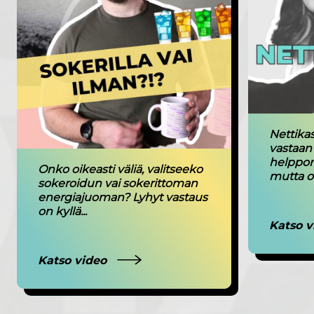
Nettikas
vastaan 
helppon
Onko oikeasti väliä, valitseeko
mutta on
sokeroidun vai sokerittoman
energiajuoman? Lyhyt vastaus
on kyllä...
Katso 
Katso video