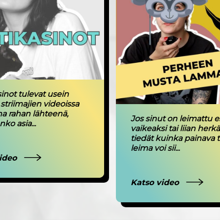
inot tulevat usein
striimajien videoissa
a rahan lähteenä,
Jos sinut on leimattu e
ko asia...
vaikeaksi tai liian herkä
tiedät kuinka painava 
leima voi sii...
video
Katso video