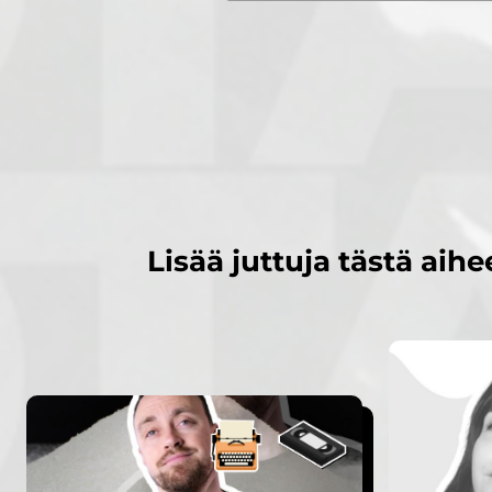
Lisää juttuja tästä aihe