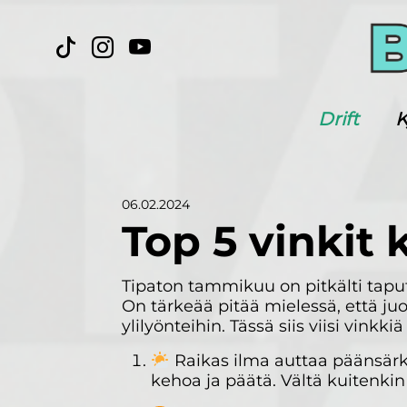
Drift
K
06.02.2024
Top 5 vinkit
Tipaton tammikuu on pitkälti tapute
On tärkeää pitää mielessä, että ju
ylilyönteihin. Tässä siis viisi vinkk
Raikas ilma auttaa päänsärky
kehoa ja päätä. Vältä kuitenkin