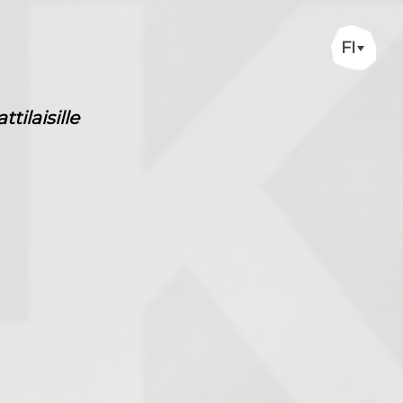
FI
ilaisille