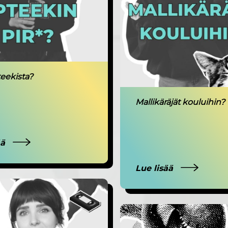
teekista?
Mallikäräjät kouluihin?
ää
Lue lisää