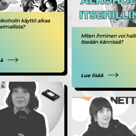
alkoholin käyttö alkaa
elmallista?
Miten ihminen voi halli
itseään kännissä?
ää
Lue lisää