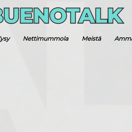
ysy
Nettimummola
Meistä
Ammatt