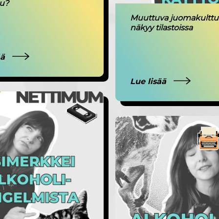
u?
Muuttuva juomakulttu
näkyy tilastoissa
ää
Lue lisää