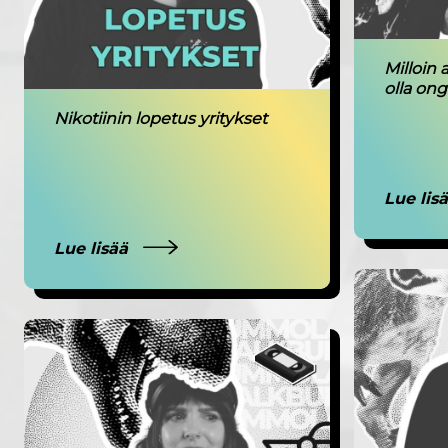
Milloin 
olla ong
Nikotiinin lopetus yritykset
Lue lis
Lue lisää