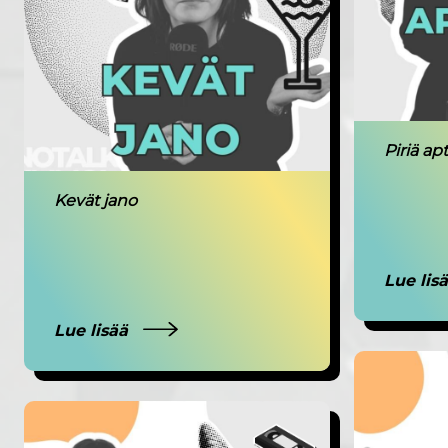
Piriä ap
Kevät jano
Lue lis
Lue lisää