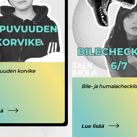
uuden korvike
Bile- ja humalachecklis
ää
Lue lisää