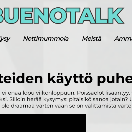
ysy
Nettimummola
Meistä
Ammatt
teiden käyttö puhe
ei enää lopu viikonloppuun. Poissaolot lisääntyy, v
si. Silloin herää kysymys: pitäisikö sanoa jotain? U
ole draamaa varten vaan se on välittämistä varte