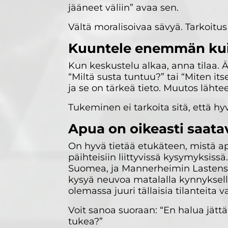
jääneet väliin” avaa sen.
Vältä moralisoivaa sävyä. Tarkoitu
Kuuntele enemmän ku
Kun keskustelu alkaa, anna tilaa. Ä
“Miltä susta tuntuu?” tai “Miten i
ja se on tärkeä tieto. Muutos lähtee
Tukeminen ei tarkoita sitä, että hyv
Apua on oikeasti saatav
On hyvä tietää etukäteen, mistä ap
päihteisiin liittyvissä kysymyksissä
Suomea, ja Mannerheimin Lastensuoje
kysyä neuvoa matalalla kynnyksell
olemassa juuri tällaisia tilanteita v
Voit sanoa suoraan: “En halua jättä
tukea?”