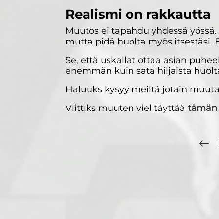
Realismi on rakkautta
Muutos ei tapahdu yhdessä yössä. Ta
mutta pidä huolta myös itsestäsi. E
Se, että uskallat ottaa asian puheek
enemmän kuin sata hiljaista huolt
Haluuks kysyy meiltä jotain muut
Viittiks muuten viel täyttää
tämän 