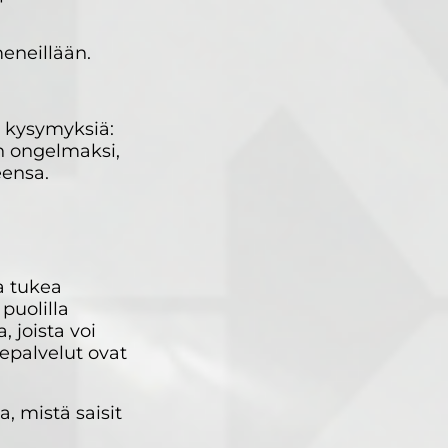
meneillään.
a kysymyksiä:
än ongelmaksi,
eensa.
a tukea
 puolilla
 joista voi
epalvelut ovat
, mistä saisit