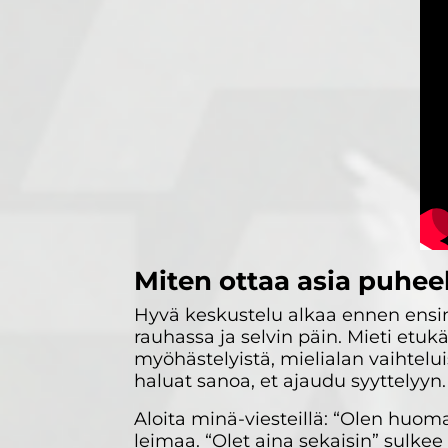
Miten ottaa asia puheek
Hyvä keskustelu alkaa ennen ensim
rauhassa ja selvin päin. Mieti etu
myöhästelyistä, mielialan vaihtelui
haluat sanoa, et ajaudu syyttelyyn.
Aloita minä-viesteillä: “Olen huoma
leimaa. “Olet aina sekaisin” sulke