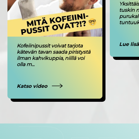
Yksittä
tuskin n
purukal
tuntuuki
Lue lis
Kofeiinipussit voivat tarjota
kätevän tavan saada piristystä
ilman kahvikuppia, niillä voi
olla m...
Katso video