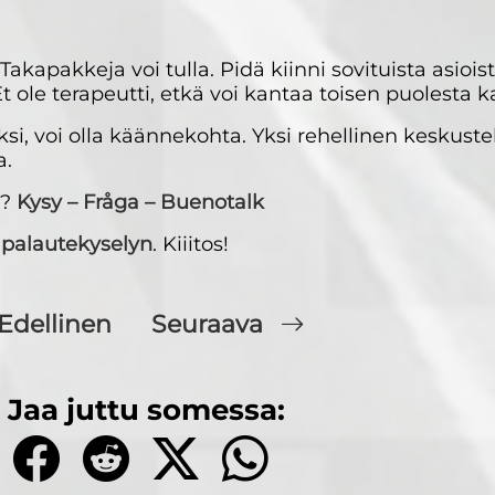
kapakkeja voi tulla. Pidä kiinni sovituista asioist
t ole terapeutti, etkä voi kantaa toisen puolesta k
si, voi olla käännekohta. Yksi rehellinen keskustel
a.
a?
Kysy – Fråga – Buenotalk
palautekyselyn
. Kiiitos!
Edellinen
Seuraava
Jaa juttu somessa: