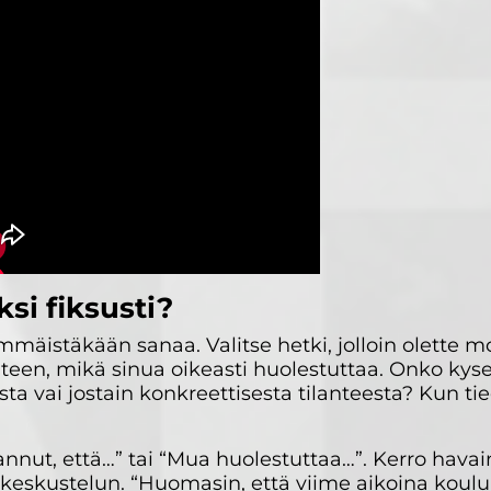
si fiksusti?
mäistäkään sanaa. Valitse hetki, jolloin olette
käteen, mikä sinua oikeasti huolestuttaa. Onko kys
sta vai jostain konkreettisesta tilanteesta? Kun ti
nnut, että…” tai “Mua huolestuttaa…”. Kerro havain
e keskustelun. “Huomasin, että viime aikoina koul