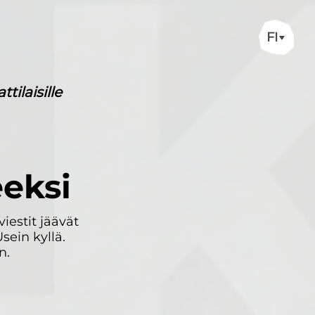
FI
ilaisille
eksi
iestit jäävät
sein kyllä.
n.