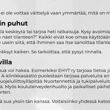
s ei ole voittaa väittelyä vaan ymmärtää, mitä on 
in puhut
lä keskeytä tai tarjoa heti ratkaisuja. Kysy avoimi
tse näet tilanteen?” Kaikki eivät koe omaa käyttöä
 usein siitä, että ihminen saa itse sanoittaa tilant
äksyt kaiken. Se tarkoittaa, että pysyt rinnalla.
illa
ua voi hakea. Esimerkiksi EHYT ry tarjoaa tietoa j
. A-klinikkasäätiö puolestaan tarjoaa palveluita eri
luliittoylläpitää Nuortennettiä ja tukipalveluita,
ä. Myös kouluterveydenhuolto ja paikalliset päihd
arten.
ä sua yksin tän kanssa. Voitaisiinko yhdessä katsoa