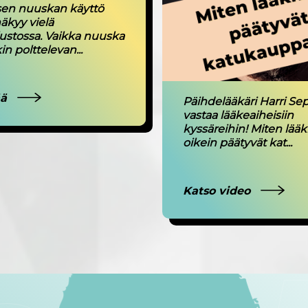
isen nuuskan käyttö
äkyy vielä
ustossa. Vaikka nuuska
n polttelevan...
ää
Päihdelääkäri Harri Se
vastaa lääkeaiheisiin
kyssäreihin! Miten lää
oikein päätyvät kat...
Katso video