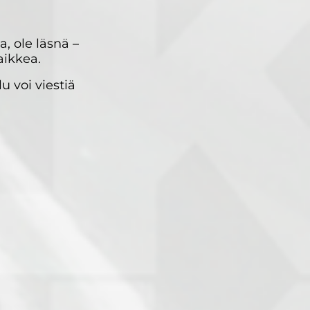
a, ole läsnä –
aikkea.
u voi viestiä