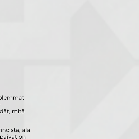
 molemmat
e
edät, mitä
noista, älä
upäivät on