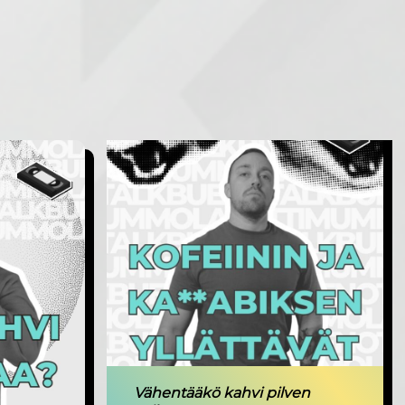
Vähentääkö kahvi pilven