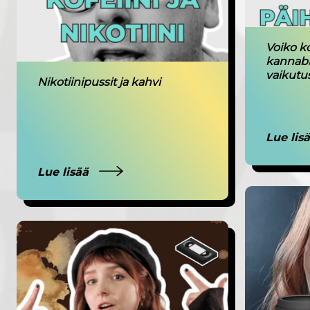
Voiko ko
kannabi
vaikutu
Nikotiinipussit ja kahvi
Lue lis
Lue lisää