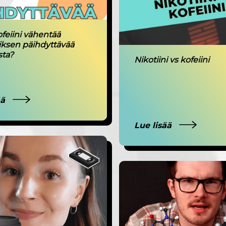
feiini vähentää
ksen päihdyttävää
sta?
Nikotiini vs kofeiini
ää
Lue lisää