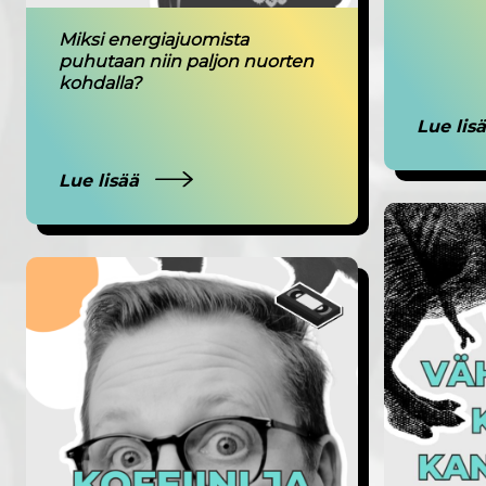
Miksi energiajuomista
puhutaan niin paljon nuorten
kohdalla?
Lue lis
Lue lisää