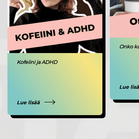
Onko ka
Kofeiini ja ADHD
Lue lis
Lue lisää