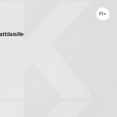
FI
ilaisille