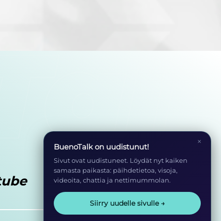
×
BuenoTalk on uudistunut!
Sivut ovat uudistuneet. Löydät nyt kaiken
samasta paikasta: päihdetietoa, visoja,
tube
videoita, chattia ja nettimummolan.
Siirry uudelle sivulle →