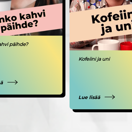
hvi päihde?
Kofeiini ja uni
ää
Lue lisää