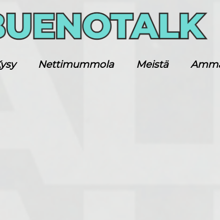
ysy
Nettimummola
Meistä
Ammatt