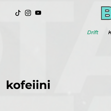
Drift
K
kofeiini