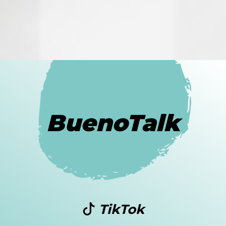
BuenoTalk
TikTok