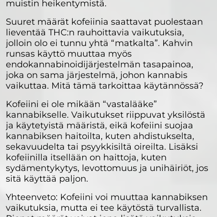
muistin heikentymistä.
Suuret määrät kofeiinia saattavat puolestaan
lieventää THC:n rauhoittavia vaikutuksia,
jolloin olo ei tunnu yhtä “matkalta”. Kahvin
runsas käyttö muuttaa myös
endokannabinoidijärjestelmän tasapainoa,
joka on sama järjestelmä, johon kannabis
vaikuttaa. Mitä tämä tarkoittaa käytännössä?
Kofeiini ei ole mikään “vastalääke”
kannabikselle. Vaikutukset riippuvat yksilöstä
ja käytetyistä määristä, eikä kofeiini suojaa
kannabiksen haitoilta, kuten ahdistukselta,
sekavuudelta tai psyykkisiltä oireilta. Lisäksi
kofeiinilla itsellään on haittoja, kuten
sydämentykytys, levottomuus ja unihäiriöt, jos
sitä käyttää paljon.
Yhteenveto: Kofeiini voi muuttaa kannabiksen
vaikutuksia, mutta ei tee käytöstä turvallista.