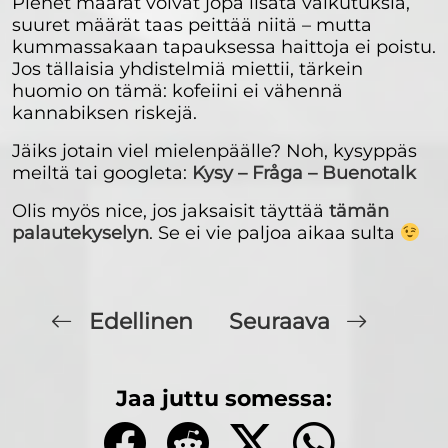
Pienet määrät voivat jopa lisätä vaikutuksia,
suuret määrät taas peittää niitä – mutta
kummassakaan tapauksessa haittoja ei poistu.
Jos tällaisia yhdistelmiä miettii, tärkein
huomio on tämä: kofeiini ei vähennä
kannabiksen riskejä.
Jäiks jotain viel mielenpäälle? Noh, kysyppäs
meiltä tai googleta:
Kysy – Fråga – Buenotalk
Olis myös nice, jos jaksaisit täyttää
tämän
palautekyselyn
. Se ei vie paljoa aikaa sulta
Edellinen
Seuraava
Jaa juttu somessa: