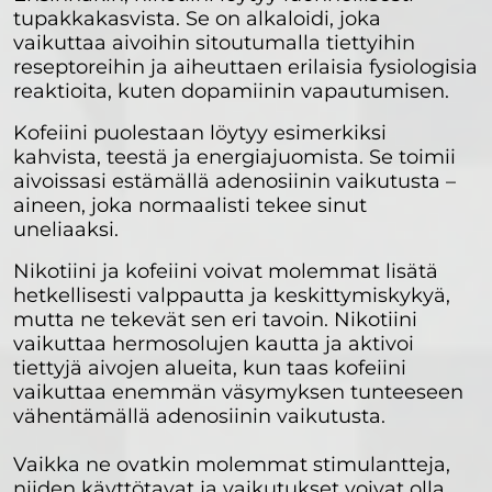
tupakkakasvista. Se on alkaloidi, joka
vaikuttaa aivoihin sitoutumalla tiettyihin
reseptoreihin ja aiheuttaen erilaisia fysiologisia
reaktioita, kuten dopamiinin vapautumisen.
Kofeiini puolestaan löytyy esimerkiksi
kahvista, teestä ja energiajuomista. Se toimii
aivoissasi estämällä adenosiinin vaikutusta –
aineen, joka normaalisti tekee sinut
uneliaaksi.
Nikotiini ja kofeiini voivat molemmat lisätä
hetkellisesti valppautta ja keskittymiskykyä,
mutta ne tekevät sen eri tavoin. Nikotiini
vaikuttaa hermosolujen kautta ja aktivoi
tiettyjä aivojen alueita, kun taas kofeiini
vaikuttaa enemmän väsymyksen tunteeseen
vähentämällä adenosiinin vaikutusta.
Vaikka ne ovatkin molemmat stimulantteja,
niiden käyttötavat ja vaikutukset voivat olla