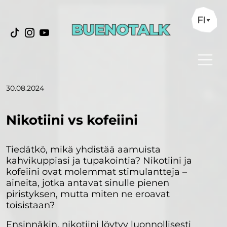
FI
30.08.2024
Nikotiini vs kofeiini
Tiedätkö, mikä yhdistää aamuista
kahvikuppiasi ja tupakointia? Nikotiini ja
kofeiini ovat molemmat stimulantteja –
aineita, jotka antavat sinulle pienen
piristyksen, mutta miten ne eroavat
toisistaan?
Ensinnäkin, nikotiini löytyy luonnollisesti