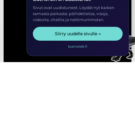
Sivut ovat uudistuneet. Löydät nyt kaiken
samasta paikasta: päihdetietoa, visoja,
videoita, chattia ja nettimummolan.
Siirry uudelle sivulle →
buenotalk.fi