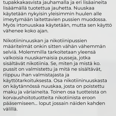
tupakkakasvista jauhamalla ja eri lisäaineita
lisäämällä tuotettua jauhetta. Nuuskaa
käytetään nykyisin yleisimmin huulen alle
imeytymään laitettavien pussien muodossa.
Myös irtonuuskaa käytetään, mutta sen käyttö
vähenee koko ajan.
Nikotiininuuskan ja nikotiinipussien
määritelmät onkin sitten vähän vähemmän
selviä. Molemmilla tarkoitetaan yleensä
valkoisia nuuskamaisia pusseja, jotka
sisältävät nikotiinia. Se, miten ja mistä ko.
pussit on valmistettu ja mitä ne sisältävät,
riippuu ihan valmistajasta ja
käyttötarkoituksesta. Osa nikotiininuuskasta
on käytännössä nuuskaa, josta on poistettu
maku ja väriaineita. Toinen osa tuotteista on
korvaushoitotuotteita nikotiinista eroon
pääsemiseen… loput jossain näiden kahden
välillä.