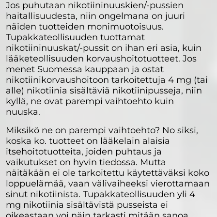
Jos puhutaan nikotiininuuskien/-pussien
haitallisuudesta, niin ongelmana on juuri
näiden tuotteiden monimuotoisuus.
Tupakkateollisuuden tuottamat
nikotiininuuskat/-pussit on ihan eri asia, kuin
lääketeollisuuden korvaushoitotuotteet. Jos
menet Suomessa kauppaan ja ostat
nikotiinikorvaushoitoon tarkoitettuja 4 mg (tai
alle) nikotiinia sisältäviä nikotiinipusseja, niin
kyllä, ne ovat parempi vaihtoehto kuin
nuuska.
Miksikö ne on parempi vaihtoehto? No siksi,
koska ko. tuotteet on lääkelain alaisia
itsehoitotuotteita, joiden puhtaus ja
vaikutukset on hyvin tiedossa. Mutta
näitäkään ei ole tarkoitettu käytettäväksi koko
loppuelämää, vaan välivaiheeksi vierottamaan
sinut nikotiinista. Tupakkateollisuuden yli 4
mg nikotiinia sisältävistä pusseista ei
oikeastaan voi näin tarkasti mitään sanoa.