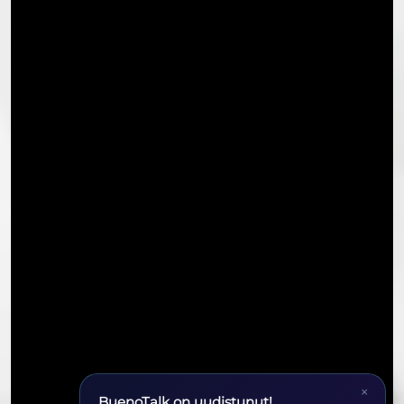
×
BuenoTalk on uudistunut!