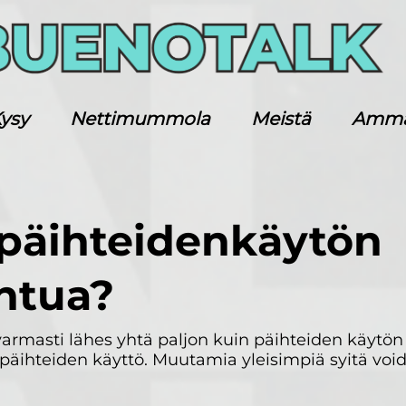
ysy
Nettimummola
Meistä
Ammatt
 päihteidenkäytön
ohtua?
armasti lähes yhtä paljon kuin päihteiden käytön a
 päihteiden käyttö. Muutamia yleisimpiä syitä voi