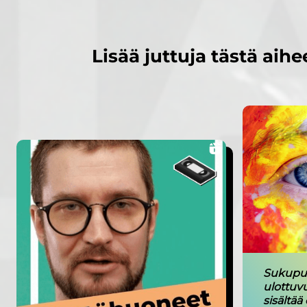
Lisää juttuja tästä aihe
Sukupuo
ulottuv
sisältää