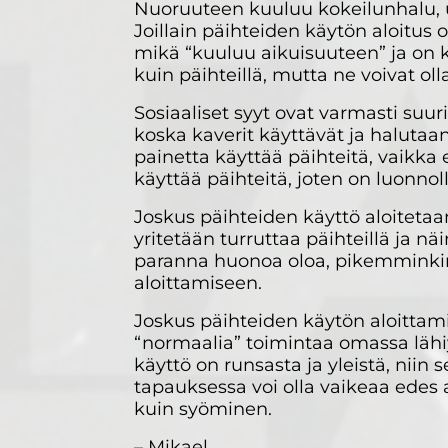
Nuoruuteen kuuluu kokeilunhalu, u
Joillain päihteiden käytön aloitus 
mikä “kuuluu aikuisuuteen” ja on ki
kuin päihteillä, mutta ne voivat oll
Sosiaaliset syyt ovat varmasti suur
koska kaverit käyttävät ja haluta
painetta käyttää päihteitä, vaikka e
käyttää päihteitä, joten on luonno
Joskus päihteiden käyttö aloitetaan
yritetään turruttaa päihteillä ja n
paranna huonoa oloa, pikemminkin p
aloittamiseen.
Joskus päihteiden käytön aloittamis
“normaalia” toimintaa omassa lähi
käyttö on runsasta ja yleistä, niin
tapauksessa voi olla vaikeaa edes 
kuin syöminen.
– Mikael