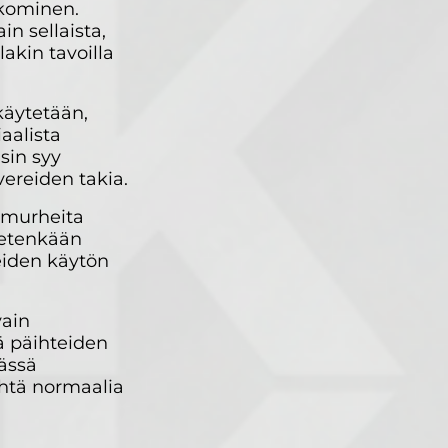
kkominen.
n sellaista,
akin tavoilla
käytetään,
aalista
isin syy
vereiden takia.
a murheita
tietenkään
teiden käytön
vain
ä päihteiden
Tässä
yhtä normaalia