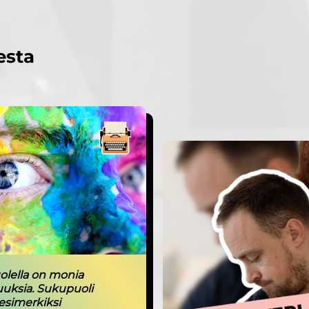
esta
lella on monia
uuksia. Sukupuoli
 esimerkiksi