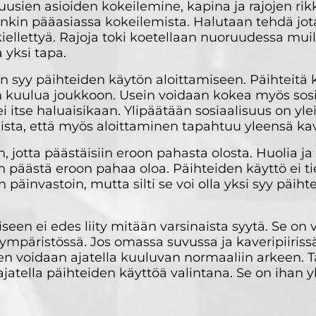
usien asioiden kokeilemine, kapina ja rajojen ri
onkin pääasiassa kokeilemista. Halutaan tehdä jotai
ellettyä. Rajoja toki koetellaan nuoruudessa muill
a yksi tapa.
in syy päihteiden käytön aloittamiseen. Päihteitä 
an kuulua joukkoon. Usein voidaan kokea myös sosi
i itse haluaisikaan. Ylipäätään sosiaalisuus on yle
llista, että myös aloittaminen tapahtuu yleensä ka
, jotta päästäisiin eroon pahasta olosta. Huolia j
äin päästä eroon pahaa oloa. Päihteiden käyttö ei 
äinvastoin, mutta silti se voi olla yksi syy päih
een ei edes liity mitään varsinaista syytä. Se on 
ympäristössä. Jos omassa suvussa ja kaveripiiriss
 sen voidaan ajatella kuuluvan normaaliin arkeen. 
ajatella päihteiden käyttöä valintana. Se on ihan 