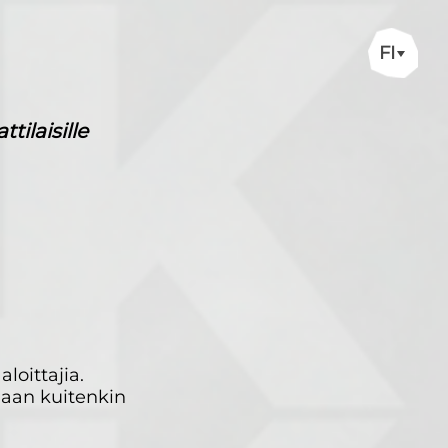
FI
ilaisille
loittajia.
daan kuitenkin