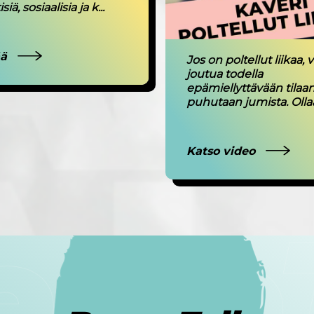
iä, sosiaalisia ja k...
ää
Jos on poltellut liikaa, v
joutua todella
epämiellyttävään tilaan
puhutaan jumista. Ollaa
Katso video