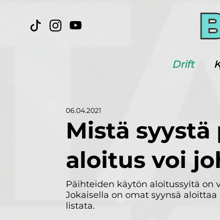
Drift
K
06.04.2021
Mistä syystä
aloitus voi j
Päihteiden käytön aloitussyitä on v
Jokaisella on omat syynsä aloittaa
listata.