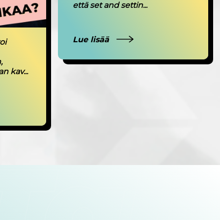
että set and settin...
Lue lisää
oi
,
n kav...