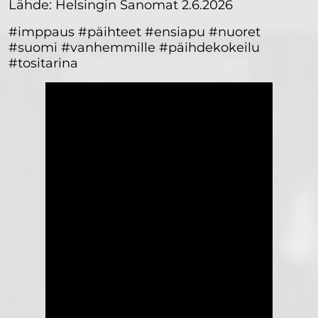
Lähde: Helsingin Sanomat 2.6.2026
#imppaus #päihteet #ensiapu #nuoret
#suomi #vanhemmille #päihdekokeilu
#tositarina