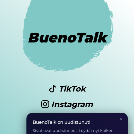
BuenoTalk
TikTok
Instagram
Youtube
×
BuenoTalk on uudistunut!
Sivut ovat uudistuneet. Löydät nyt kaiken