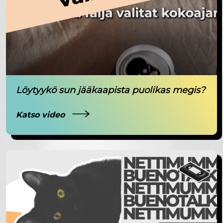
Löytyykö sun jääkaapista puolikas megis?
Katso video