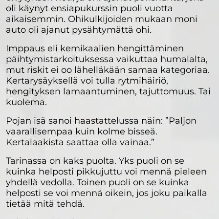
oli käynyt ensiapukurssin puoli vuotta
aikaisemmin. Ohikulkijoiden mukaan moni
auto oli ajanut pysähtymättä ohi.
Imppaus eli kemikaalien hengittäminen
päihtymistarkoituksessa vaikuttaa humalalta,
mut riskit ei oo lähelläkään samaa kategoriaa.
Kertarysäyksellä voi tulla rytmihäiriö,
hengityksen lamaantuminen, tajuttomuus. Tai
kuolema.
Pojan isä sanoi haastattelussa näin: ”Paljon
vaarallisempaa kuin kolme bisseä.
Kertalaakista saattaa olla vainaa.”
Tarinassa on kaks puolta. Yks puoli on se
kuinka helposti pikkujuttu voi mennä pieleen
yhdellä vedolla. Toinen puoli on se kuinka
helposti se voi mennä oikein, jos joku paikalla
tietää mitä tehdä.