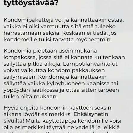
tyttöystävää?
Kondomipaketteja voi ja kannattaakin ostaa,
vaikka ei olisi varmuutta siitä että tuleeko
harrastamaan seksiä. Koskaan ei tiedä, jos
kondomeille tulisi tarvetta myöhemmin.
Kondomia pidetään usein mukana
lompakossa, jossa sitä ei kannata kuitenkaan
säilyttää pitkiä aikoja. Lämpötilanvaihtelut
voivat vaikuttaa kondomipakkauksen
säilymiseen. Kondomeja kannattaakin
säilyttää vaikka kylpyhuoneen kaapissa tai
yöpöydän laatikossa ja ottaa sitten tarpeen
tullen niitä mukaan.
Hyviä ohjeita kondomin käyttöön seksin
aikana löydät esimerkiksi
Ehkäisynetin
sivuilta!
Muita käyttötapoja kondomille voisi
olla esimerkiksi täyttää ne vedellä ja leikkiä