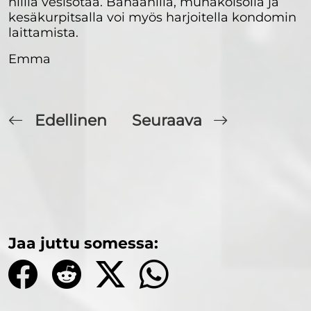
niillä vesisotaa. Banaanilla, munakoisolla ja
kesäkurpitsalla voi myös harjoitella kondomin
laittamista.
Emma
Edellinen
Seuraava
Jaa juttu somessa: