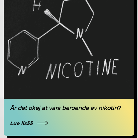
Är det okej at vara beroende av nikotin?
Lue lisää