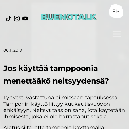
FI
06.11.2019
Jos käyttää tamppoonia
menettääkö neitsyydensä?
Lyhyesti vastattuna ei missään tapauksessa.
Tamponin käyttö liittyy kuukautisvuodon
ehkäisyyn. Neitsyt taas on sana, jota käytetään
ihmisestä, joka ei ole harrastanut seksiä.
Ajatus siitä, että tamponia käyttämällä