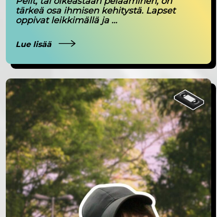
Pelit, tai oikeastaan pelaaminen, on
tärkeä osa ihmisen kehitystä. Lapset
oppivat leikkimällä ja ...
Lue lisää