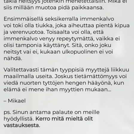
takia neitsyys jotenkin menetettäisiin. Mikä ei
siis millään muotoa pidä paikkaansa.
Ensimmäisellä seksikerralla immenkalvo
voi toki olla tiukka, joka aiheuttaa pientä kipua
ja verenvuotoa. Toisaalta voi olla, että
immenkalvo venyy repeytymättä, vaikka ei
olisi tamponia käyttänyt. Sitä, onko joku
neitsyt vai ei, kukaan ulkopuolinen ei voi
nähdä.
Valitettavasti tämän tyyppisiä myyttejä liikkuu
maailmalla useita. Joskus tietämättömyys voi
viedä nuorten tyttöjen hengen hääyönä, kun
elämä ei mene ihan myyttien mukaan…
– Mikael
ps. Sinun antama palaute on meille
hyödyllistä.
Kerro mitä mieltä olit
vastauksesta.