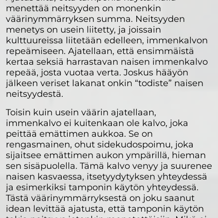
menettää neitsyyden on monenkin
väärinymmärryksen summa. Neitsyyden
menetys on usein liitetty, ja joissain
kulttuureissa liitetään edelleen, immenkalvon
repeämiseen. Ajatellaan, että ensimmäistä
kertaa seksiä harrastavan naisen immenkalvo
repeää, josta vuotaa verta. Joskus hääyön
jälkeen veriset lakanat onkin “todiste” naisen
neitsyydestä.
Toisin kuin usein väärin ajatellaan,
immenkalvo ei kuitenkaan ole kalvo, joka
peittää emättimen aukkoa. Se on
rengasmainen, ohut sidekudospoimu, joka
sijaitsee emättimen aukon ympärillä, hieman
sen sisäpuolella. Tämä kalvo venyy ja suurenee
naisen kasvaessa, itsetyydytyksen yhteydessä
ja esimerkiksi tamponin käytön yhteydessä.
Tästä väärinymmärryksestä on joku saanut
idean levittää ajatusta, että tamponin käytön