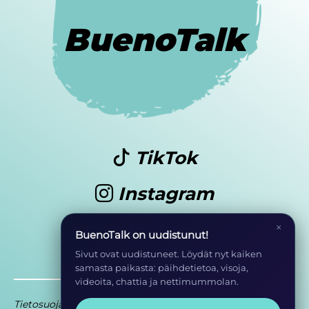
BuenoTalk
TikTok
Instagram
Youtube
×
BuenoTalk on uudistunut!
Sivut ovat uudistuneet. Löydät nyt kaiken
samasta paikasta: päihdetietoa, visoja,
videoita, chattia ja nettimummolan.
Tietosuoja
Saavutettavuusseloste