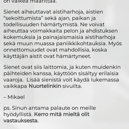
on vaikea määrittää.
Sienet aiheuttavat aistiharhoja, aistien
“sekoittumista” sekä ajan, paikan ja
todellisuuden hämärtymistä. Ne voivat
aiheuttaa voimakkaita pelon ja ahdistuksen
kokemuksia ja painajaismaisia aistiharhoja
sekä muun muassa paniikkikohtauksia. Myös
onnettomuudet ovat mahdollisia, koska
käyttäjän aistit ovat hämärtyneet.
Sienet ovat siis laittomia, ja kuten muidenkin
päihteiden kanssa, käyttöön sisältyy erilaisia
vaaroja. Lisää sienistä voit käydä lukemassa
vaikkapa
Nuortelinkin
sivuilta.
– Mikael
ps. Sinun antama palaute on meille
hyödyllistä.
Kerro mitä mieltä olit
vastauksesta.