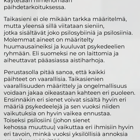
käytetään nimenomaan
päihdetarkoituksessa.
Taikasieni ei ole mikään tarkka määritelmä,
mutta yleensä sillä viitataan sieniin,
jotka sisältävät joko psilosybiiniä ja psilosiinia.
Molemmat aineet on määritelty
huumausaineiksi ja kuuluvat psykedeelien
ryhmään. Eli suomeksi ne on laittomia ja
aiheuttavat pääasiassa aistiharhoja.
Perustasolla pitää sanoa, että kaikki
päihteet on vaarallisia. Taikasienien
vaarallisuuden määrittely ja ongelmallisuus
voidaan jakaa oikeastaan kahteen eri puoleen.
Ensinnäkin eri sienet voivat sisältä hyvin eri
määriä psykedeelejä ja sen vuoksi niiden
vaikutuksia on hyvin vaikea ennustaa.
Toiseksi psilosiini (johon sienet
kehossa muuttuu) vaikuttaa eri ihmisiin hyvin
eri tavoin, minkä vuoksi yksilöllisiä annoksia