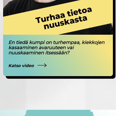
En tiedä kumpi on turhempaa, kiekkojen
kasaaminen avaruuteen vai
nuuskaaminen itsessään?
Katso video