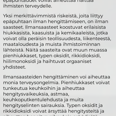
epäpuhtaudet voivat aiheuttaa haittaa
ihmisten terveydelle.
Yksi merkittävimmistä riskeistä, joita liittyy
epäpuhtaan ilman hengittämiseen, on ilman
saasteet. Ilmansaasteet koostuvat erilaisista
hiukkasista, kaasuista ja kemikaaleista, jotka
voivat olla peräisin teollisuudesta, liikenteestä,
maataloudesta ja muista ihmistoiminnan
lähteistä. Näitä saasteita ovat muun muassa
pienhiukkaset, typen oksidit, rikkidioksidi,
hiilimonoksidi ja haihtuvat orgaaniset
yhdisteet.
Ilmansaasteiden hengittäminen voi aiheuttaa
monia terveysongelmia. Pienhiukkaset voivat
tunkeutua keuhkoihin ja aiheuttaa
hengitysvaikeuksia, astmaa,
keuhkoputkentulehdusta ja muita
hengityselinten sairauksia. Typen oksidit ja
rikkidioksidi voivat ärsyttää hengitysteitä ja