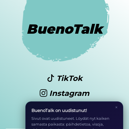
BuenoTalk
TikTok
Instagram
Youtube
×
BuenoTalk on uudistunut!
Sivut ovat uudistuneet. Löydät nyt kaiken
samasta paikasta: päihdetietoa, visoja,