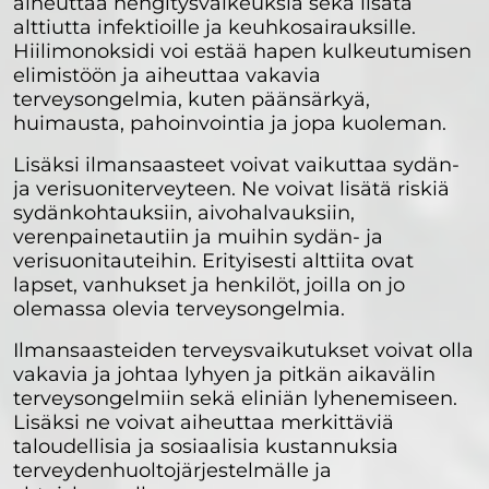
aiheuttaa hengitysvaikeuksia sekä lisätä
alttiutta infektioille ja keuhkosairauksille.
Hiilimonoksidi voi estää hapen kulkeutumisen
elimistöön ja aiheuttaa vakavia
terveysongelmia, kuten päänsärkyä,
huimausta, pahoinvointia ja jopa kuoleman.
Lisäksi ilmansaasteet voivat vaikuttaa sydän-
ja verisuoniterveyteen. Ne voivat lisätä riskiä
sydänkohtauksiin, aivohalvauksiin,
verenpainetautiin ja muihin sydän- ja
verisuonitauteihin. Erityisesti alttiita ovat
lapset, vanhukset ja henkilöt, joilla on jo
olemassa olevia terveysongelmia.
Ilmansaasteiden terveysvaikutukset voivat olla
vakavia ja johtaa lyhyen ja pitkän aikavälin
terveysongelmiin sekä eliniän lyhenemiseen.
Lisäksi ne voivat aiheuttaa merkittäviä
taloudellisia ja sosiaalisia kustannuksia
terveydenhuoltojärjestelmälle ja