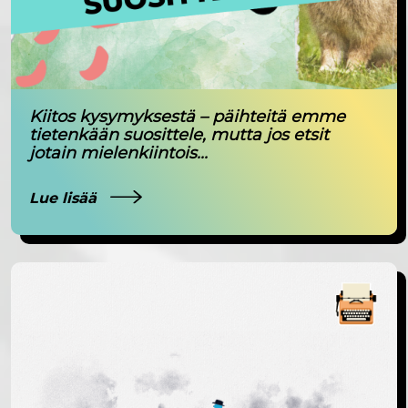
Kiitos kysymyksestä – päihteitä emme
tietenkään suosittele, mutta jos etsit
jotain mielenkiintois...
Lue lisää