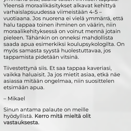
Yleensä moraalikäsitykset alkavat kehittyä
varhaislapsuudessa viimeistään 4-5 –
vuotiaana. Jos nuorena ei vielä ymmärrä, että
halu tappaa toinen ihminen on väärin, niin
moraalikehityksessä on voinut mennä jotain
pieleen. Tähänkin on onneksi mahdollista
saada apua esimerkiksi koulupsykologilta. On
myös samasta syystä huolestuttavaa, jos
tappamista pidetään vitsinä.
Tiivestettynä siis. Et saa tappaa kaveriasi,
vaikka haluaisit. Ja jos mietit asiaa, etkä näe
asiassa mitään ongelmaa, niin suosittelen
etsimään apua.
– Mikael
Sinun antama palaute on meille
hyödyllistä.
Kerro mitä mieltä olit
vastauksesta.