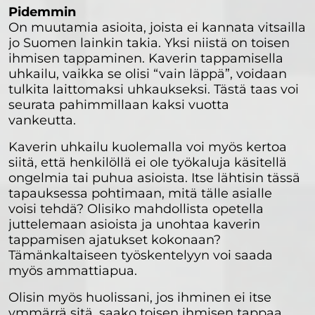
Pidemmin
On muutamia asioita, joista ei kannata vitsailla
jo Suomen lainkin takia. Yksi niistä on toisen
ihmisen tappaminen. Kaverin tappamisella
uhkailu, vaikka se olisi “vain läppä”, voidaan
tulkita laittomaksi uhkaukseksi. Tästä taas voi
seurata pahimmillaan kaksi vuotta
vankeutta.
Kaverin uhkailu kuolemalla voi myös kertoa
siitä, että henkilöllä ei ole työkaluja käsitellä
ongelmia tai puhua asioista. Itse lähtisin tässä
tapauksessa pohtimaan, mitä tälle asialle
voisi tehdä? Olisiko mahdollista opetella
juttelemaan asioista ja unohtaa kaverin
tappamisen ajatukset kokonaan?
Tämänkaltaiseen työskentelyyn voi saada
myös ammattiapua.
Olisin myös huolissani, jos ihminen ei itse
ymmärrä sitä, saako toisen ihmisen tappaa.