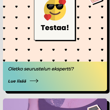
Oletko seurustelun ekspertti?
Lue lisää