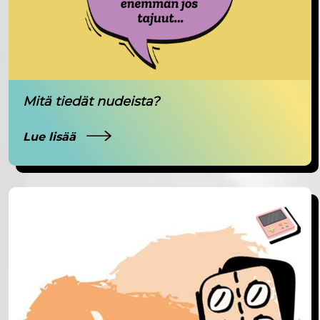
Mitä tiedät nudeista?
Lue lisää