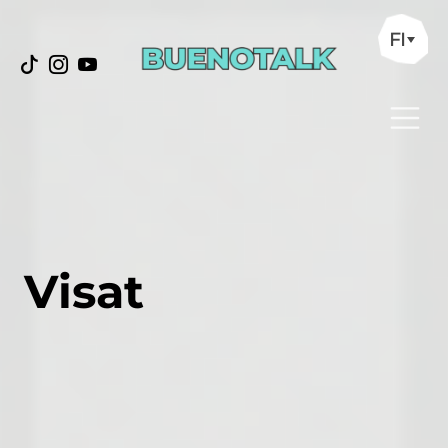
FI
Visat