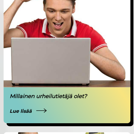
Millainen urheilutietäjä olet?
Lue lisää