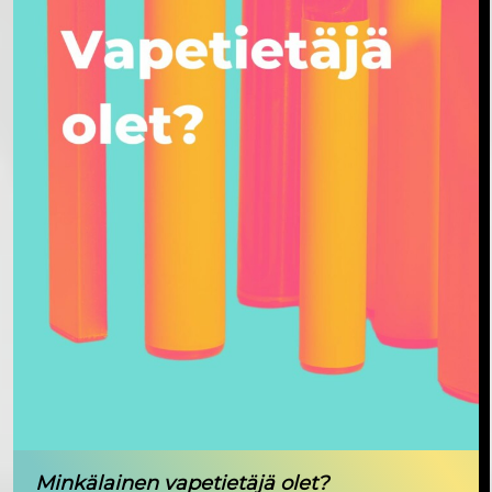
Minkälainen vapetietäjä olet?