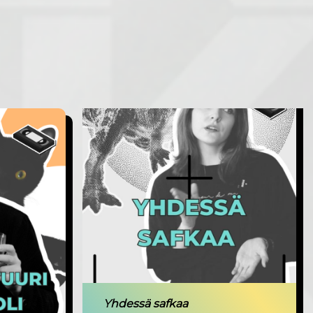
Yhdessä safkaa