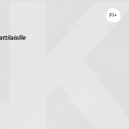
FI
ilaisille