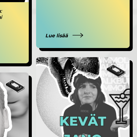
:
i
Lue lisää