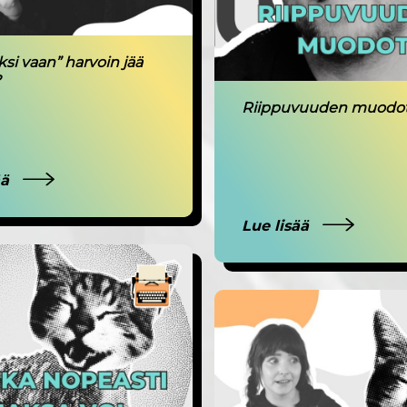
ksi vaan” harvoin jää
?
Riippuvuuden muodo
ää
Lue lisää