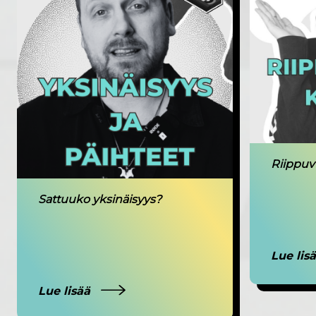
Riippuv
Sattuuko yksinäisyys?
Lue lis
Lue lisää