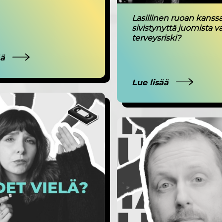
Lasillinen ruoan kanssa
sivistynyttä juomista va
terveysriski?
ää
Lue lisää