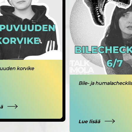
uuden korvike
Bile- ja humalachecklis
ää
Lue lisää