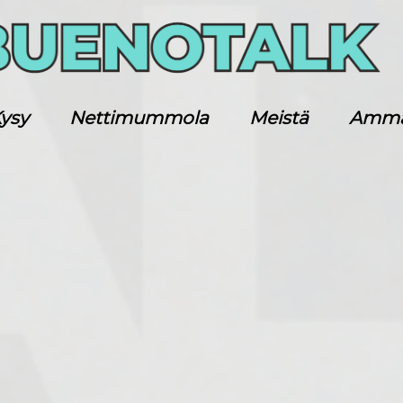
ysy
Nettimummola
Meistä
Ammatt