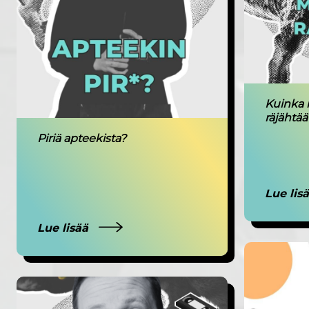
Kuinka 
räjähtää
Piriä apteekista?
Lue lis
Lue lisää