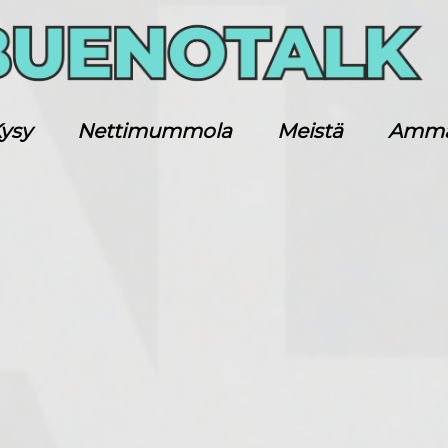
ysy
Nettimummola
Meistä
Ammatt