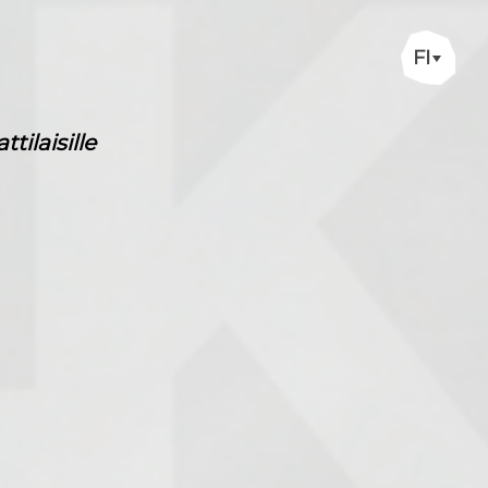
FI
ilaisille