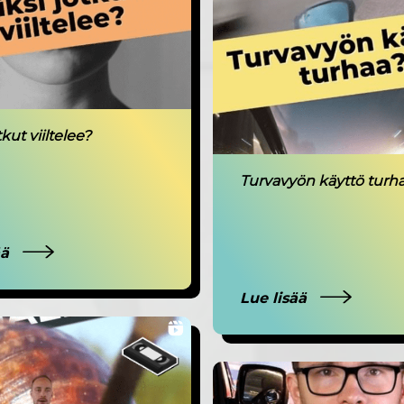
tkut viiltelee?
Turvavyön käyttö turh
ää
Lue lisää