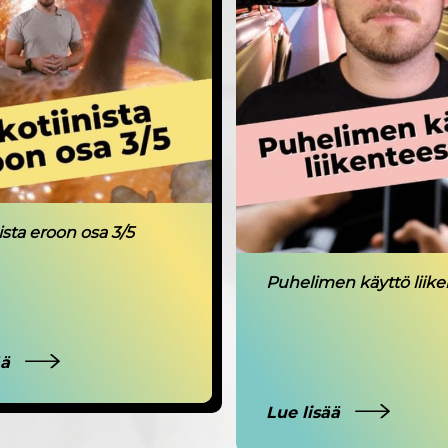
ista eroon osa 3/5
Puhelimen käyttö liik
ää
Lue lisää