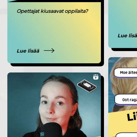
Opettajat kiusaavat oppilaita?
Lue lis
Lue lisää