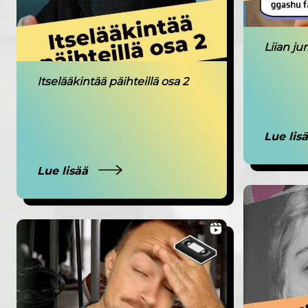
Liian ju
Itselääkintää päihteillä osa 2
Lue lis
Lue lisää