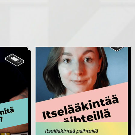
Itselääkintää päihteillä