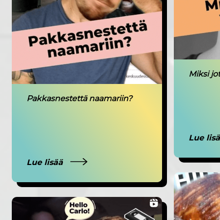
Miksi jo
Pakkasnestettä naamariin?
Lue lis
Lue lisää