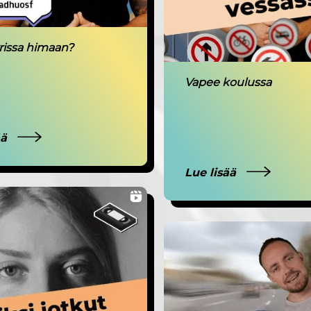
rrissa himaan?
Vapee koulussa
ää
Lue lisää