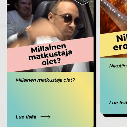
Nikotiin
Millainen matkustaja olet?
Lue lis
Lue lisää