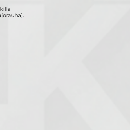
killa
ajorauha).