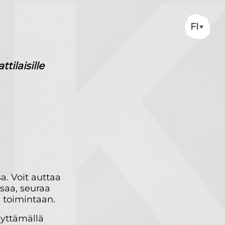
FI
ilaisille
a. Voit auttaa
usaa, seuraa
 toimintaan.
lyttämällä