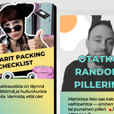
pakkauslista on täynnä
ttömiä ja hullunkurisia
ita. Varmista, että olet
Matrixissa Neo saa kak
vaihtoehtoa — sininen p
tai punainen pilleri.
J