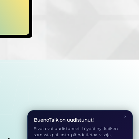
×
BuenoTalk on uudistunut!
Sivut ovat uudistuneet. Löydät nyt kaiken
samasta paikasta: päihdetietoa, visoja,