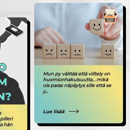
Mun py väittää että viiltely on
huomionhakuisuutta… mikä
ois paras näpäytys sille että se
y...
Lue lisää
s
illeri
a hän