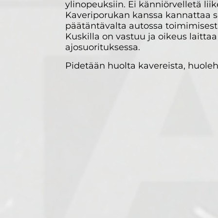
ylinopeuksiin. Ei känniörvelletä lii
Kaveriporukan kanssa kannattaa sop
päätäntävalta autossa toimimisesta
Kuskilla on vastuu ja oikeus laitta
ajosuorituksessa.
Pidetään huolta kavereista, huoleh