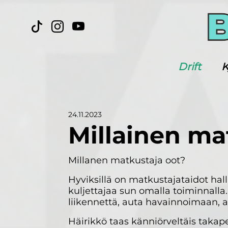
Drift
K
24.11.2023
Millainen ma
Millanen matkustaja oot?
Hyviksillä on matkustajataidot hall
kuljettajaa sun omalla toiminnalla
liikennettä, auta havainnoimaan, 
Häirikkö taas känniörveltäis takape