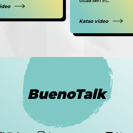
ottaa sen ih...
video
Katso video
BuenoTalk