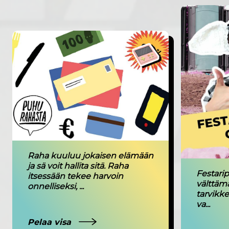
Raha kuuluu jokaisen elämään
ja sä voit hallita sitä. Raha
Festari
itsessään tekee harvoin
välttämä
onnelliseksi, ...
tarvikke
va...
Pelaa visa