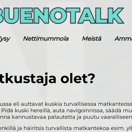
ysy
Nettimummola
Meistä
Ammatt
tkustaja olet?
ussa eli auttavat kuskia turvallisessa matkanteoss
. Pidä kuski hereillä, auta navigoinnissa, säädä m
anna kannustavaa palautetta ja puutu vaaralliseen
nkillä ja häiritsis turvallista matkantekoa esim. yl