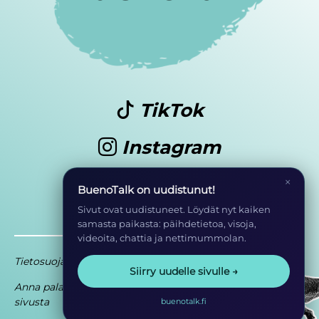
TikTok
Instagram
Youtube
×
BuenoTalk on uudistunut!
Sivut ovat uudistuneet. Löydät nyt kaiken
samasta paikasta: päihdetietoa, visoja,
videoita, chattia ja nettimummolan.
Tietosuoja
Saavutettavuusseloste
Siirry uudelle sivulle →
Anna palautetta
Osa EHYT ry:n
sivusta
toimintaa
buenotalk.fi