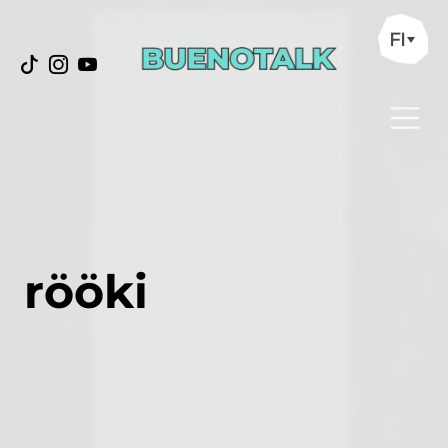
FI
rööki