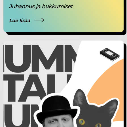
Juhannus ja hukkumiset
Lue lisää