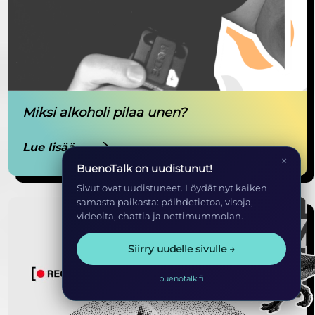
Miksi alkoholi pilaa unen?
Lue lisää
×
BuenoTalk on uudistunut!
Sivut ovat uudistuneet. Löydät nyt kaiken
samasta paikasta: päihdetietoa, visoja,
videoita, chattia ja nettimummolan.
Siirry uudelle sivulle →
buenotalk.fi