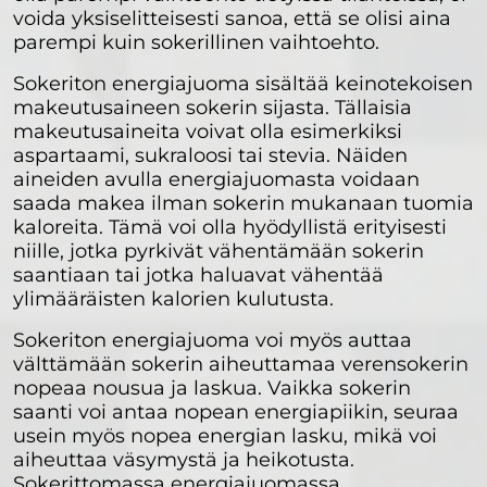
voida yksiselitteisesti sanoa, että se olisi aina
parempi kuin sokerillinen vaihtoehto.
Sokeriton energiajuoma sisältää keinotekoisen
makeutusaineen sokerin sijasta. Tällaisia
makeutusaineita voivat olla esimerkiksi
aspartaami, sukraloosi tai stevia. Näiden
aineiden avulla energiajuomasta voidaan
saada makea ilman sokerin mukanaan tuomia
kaloreita. Tämä voi olla hyödyllistä erityisesti
niille, jotka pyrkivät vähentämään sokerin
saantiaan tai jotka haluavat vähentää
ylimääräisten kalorien kulutusta.
Sokeriton energiajuoma voi myös auttaa
välttämään sokerin aiheuttamaa verensokerin
nopeaa nousua ja laskua. Vaikka sokerin
saanti voi antaa nopean energiapiikin, seuraa
usein myös nopea energian lasku, mikä voi
aiheuttaa väsymystä ja heikotusta.
Sokerittomassa energiajuomassa