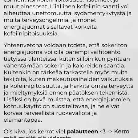
muut ainesosat. Liiallinen kofeiinin saanti voi
aiheuttaa unettomuutta, sydämentykytystä ja
muita terveysongelmia, ja monet
energiajuomat sisältävät korkeita
kofeiinipitoisuuksia.
Yhteenvetona voidaan todeta, että sokeriton
energiajuoma voi olla parempi vaihtoehto
tietyissä tilanteissa, kuten silloin kun pyritään
vähentämään sokerin ja kaloreiden saantia.
Kuitenkin on tärkeää tarkastella myös muita
tekijöitä, kuten makeutusaineiden vaikutuksia
ja kofeiinipitoisuutta, ja harkita omaa terveyttä
ja mieltymyksiä ennen päätöksen tekemistä.
Lisäksi on hyvä muistaa, että energiajuomien
kohtuukäyttö on suositeltavaa, ja ne eivät
korvaa terveellistä ruokavaliota ja
elämäntapaa.
Ois kiva, jos kerrot viel
palautteen
<3 ->
Kerro