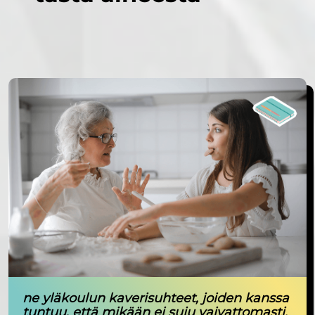
ne yläkoulun kaverisuhteet, joiden kanssa
tuntuu, että mikään ei suju vaivattomasti.