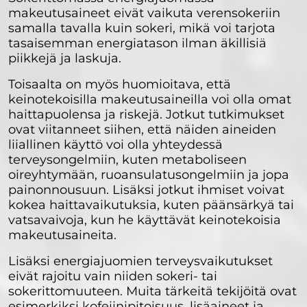
makeutusaineet eivät vaikuta verensokeriin
samalla tavalla kuin sokeri, mikä voi tarjota
tasaisemman energiatason ilman äkillisiä
piikkejä ja laskuja.
Toisaalta on myös huomioitava, että
keinotekoisilla makeutusaineilla voi olla omat
haittapuolensa ja riskejä. Jotkut tutkimukset
ovat viitanneet siihen, että näiden aineiden
liiallinen käyttö voi olla yhteydessä
terveysongelmiin, kuten metaboliseen
oireyhtymään, ruoansulatusongelmiin ja jopa
painonnousuun. Lisäksi jotkut ihmiset voivat
kokea haittavaikutuksia, kuten päänsärkyä tai
vatsavaivoja, kun he käyttävät keinotekoisia
makeutusaineita.
Lisäksi energiajuomien terveysvaikutukset
eivät rajoitu vain niiden sokeri- tai
sokerittomuuteen. Muita tärkeitä tekijöitä ovat
esimerkiksi kofeiinipitoisuus, lisäaineet ja