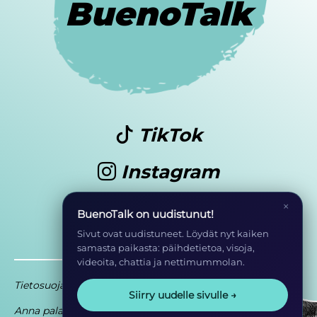
BuenoTalk
TikTok
Instagram
Youtube
×
BuenoTalk on uudistunut!
Sivut ovat uudistuneet. Löydät nyt kaiken
samasta paikasta: päihdetietoa, visoja,
videoita, chattia ja nettimummolan.
Tietosuoja
Saavutettavuusseloste
Siirry uudelle sivulle →
Anna palautetta
Osa EHYT ry:n