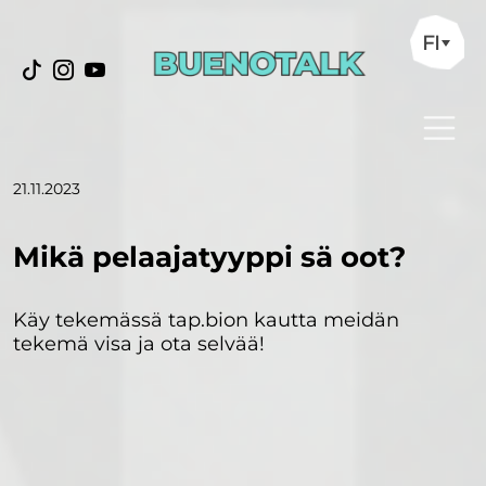
FI
21.11.2023
Mikä pelaajatyyppi sä oot?
Käy tekemässä tap.bion kautta meidän
tekemä visa ja ota selvää!