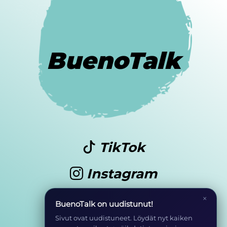
BuenoTalk
TikTok
Instagram
Youtube
×
BuenoTalk on uudistunut!
Sivut ovat uudistuneet. Löydät nyt kaiken