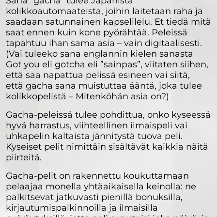
Sana “gacha” tulee Japanista
kolikkoautomaateista, joihin laitetaan raha ja
saadaan satunnainen kapselilelu. Et tiedä mitä
saat ennen kuin kone pyörähtää. Peleissä
tapahtuu ihan sama asia – vain digitaalisesti.
(Vai tuleeko sana englannin kielen sanasta
Got you eli gotcha eli ”sainpas”, viitaten siihen,
että saa napattua pelissä esineen vai siitä,
että gacha sana muistuttaa ääntä, joka tulee
kolikkopelistä – Mitenköhän asia on?)
Gacha-peleissä tulee pohdittua, onko kyseessä
hyvä harrastus, viihteellinen ilmaispeli vai
uhkapelin kaltaista jännitystä tuova peli.
Kyseiset pelit nimittäin sisältävät kaikkia näitä
piirteitä.
Gacha-pelit on rakennettu koukuttamaan
pelaajaa monella yhtäaikaisella keinolla: ne
palkitsevat jatkuvasti pienillä bonuksilla,
kirjautumispalkinnoilla ja ilmaisilla