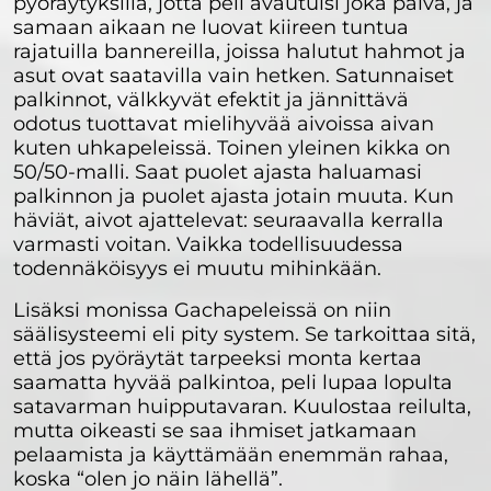
pyöräytyksillä, jotta peli avautuisi joka päivä, ja
samaan aikaan ne luovat kiireen tuntua
rajatuilla bannereilla, joissa halutut hahmot ja
asut ovat saatavilla vain hetken. Satunnaiset
palkinnot, välkkyvät efektit ja jännittävä
odotus tuottavat mielihyvää aivoissa aivan
kuten uhkapeleissä. Toinen yleinen kikka on
50/50-malli. Saat puolet ajasta haluamasi
palkinnon ja puolet ajasta jotain muuta. Kun
häviät, aivot ajattelevat: seuraavalla kerralla
varmasti voitan. Vaikka todellisuudessa
todennäköisyys ei muutu mihinkään.
Lisäksi monissa Gachapeleissä on niin
säälisysteemi eli pity system. Se tarkoittaa sitä,
että jos pyöräytät tarpeeksi monta kertaa
saamatta hyvää palkintoa, peli lupaa lopulta
satavarman huipputavaran. Kuulostaa reilulta,
mutta oikeasti se saa ihmiset jatkamaan
pelaamista ja käyttämään enemmän rahaa,
koska “olen jo näin lähellä”.