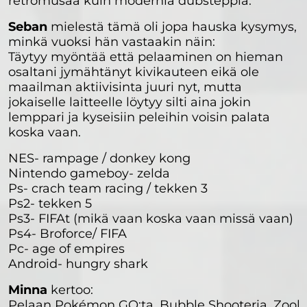
retromusaa kuin modernia dubsteppiä.
Seban
mielestä tämä oli jopa hauska kysymys,
minkä vuoksi hän vastaakin näin:
Täytyy myöntää että pelaaminen on hieman
osaltani jymähtänyt kivikauteen eikä ole
maailman aktiivisinta juuri nyt, mutta
jokaiselle laitteelle löytyy silti aina jokin
lemppari ja kyseisiin peleihin voisin palata
koska vaan.
NES- rampage / donkey kong
Nintendo gameboy- zelda
Ps- crach team racing / tekken 3
Ps2- tekken 5
Ps3- FIFAt (mikä vaan koska vaan missä vaan)
Ps4- Broforce/ FIFA
Pc- age of empires
Android- hungry shark
Minna
kertoo:
Pelaan Pokémon GO:ta, Bubble Shooteria, Zook