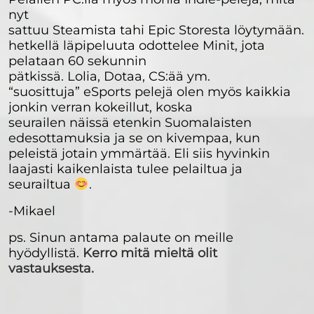
nyt
sattuu Steamista tahi Epic Storesta löytymään. T
hetkellä läpipeluuta odottelee Minit, jota
pelataan 60 sekunnin
pätkissä. Lolia, Dotaa, CS:ää ym.
“suosittuja” eSports pelejä olen myös kaikkia
jonkin verran kokeillut, koska
seurailen näissä etenkin Suomalaisten
edesottamuksia ja se on kivempaa, kun
peleistä jotain ymmärtää. Eli siis hyvinkin
laajasti kaikenlaista tulee pelailtua ja
seurailtua
.
-Mikael
ps. Sinun antama palaute on meille
hyödyllistä.
Kerro mitä mieltä olit
vastauksesta.