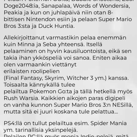
Doge2048:ia, Sanapalaa, Words of Wondersia,
Peakia ja kun on juhlapäivä niin otan 8-
bittisen Nintendon esiin ja pelaan Super Mario
Bros 3:sta ja Duck Huntia.
Allekirjoittanut varmastikin pelaa enemmän
kuin Minna ja Seba yhteensä. Itsellä
pelaaminen on hyvin kausiluontoista, eikä sen
takia ihan ykköspeliä voi sanoa. Eniten aikaa
olen varmaankin viettänyt
erilaisten roolipelien
(Final Fantasy, Skyrim, Witcher 3 ym.) kanssa.
Toisaalta kännykällä tulee
pelailtua Pokemon Go:ta ja tällä hetkellä myös
Rush Warsia. Kaikkien aikojen paras digipeli
on vanha kunnon Super Mario Bros 3:n NESillä,
mutta sitä ei juuri koskana tule pelattua…
PS4:llä on tullut pelailtua esim. Spider Mania
ym. tarinallisia yksinpelejä.
Pelailen PC:llä myös monia Indie-pelejä, mitä