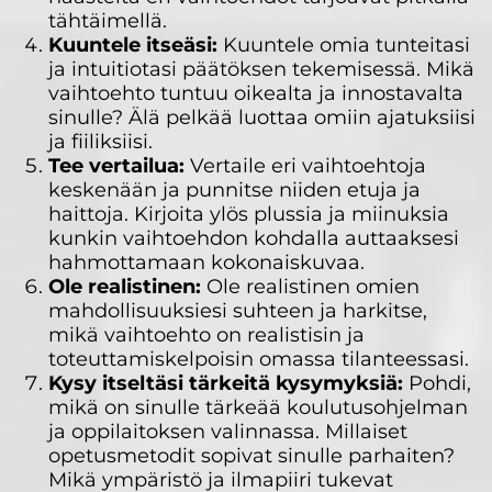
tähtäimellä.
Kuuntele itseäsi:
Kuuntele omia tunteitasi
ja intuitiotasi päätöksen tekemisessä. Mikä
vaihtoehto tuntuu oikealta ja innostavalta
sinulle? Älä pelkää luottaa omiin ajatuksiisi
ja fiiliksiisi.
Tee vertailua:
Vertaile eri vaihtoehtoja
keskenään ja punnitse niiden etuja ja
haittoja. Kirjoita ylös plussia ja miinuksia
kunkin vaihtoehdon kohdalla auttaaksesi
hahmottamaan kokonaiskuvaa.
Ole realistinen:
Ole realistinen omien
mahdollisuuksiesi suhteen ja harkitse,
mikä vaihtoehto on realistisin ja
toteuttamiskelpoisin omassa tilanteessasi.
Kysy itseltäsi tärkeitä kysymyksiä:
Pohdi,
mikä on sinulle tärkeää koulutusohjelman
ja oppilaitoksen valinnassa. Millaiset
opetusmetodit sopivat sinulle parhaiten?
Mikä ympäristö ja ilmapiiri tukevat