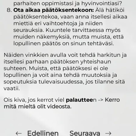
parhaiten oppimistasi ja hyvinvointiasi?
Ota aikaa päätöksentekoon:
Älä hätiköi
päätöksentekoa, vaan anna itsellesi aikaa
miettiä eri vaihtoehtoja ja niiden
seurauksia. Kuuntele tarvittaessa myös
muiden näkemyksiä, mutta muista, että
lopullinen päätös on sinun tehtäväsi.
Näiden vinkkien avulla voit tehdä harkitun ja
itsellesi parhaan päätöksen yhteishaun
suhteen. Muista, että päätöksesi ei ole
lopullinen ja voit aina tehdä muutoksia ja
sopeutuksia tulevaisuudessa, jos tilanne sitä
vaatii.
Ois kiva, jos kerrot viel
palauttee
n ->
Kerro
mitä mieltä olit videosta.
Edellinen
Seuraava