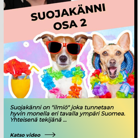
Suojakänni on "ilmiö" joka tunnetaan
hyvin monella eri tavalla ympäri Suomea.
Yhteisenä tekijänä ...
Katso video