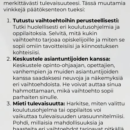
merkittävästi tulevaisuuteesi. Tässä muutamia
vinkkejä päätöksenteon tueksi:
Tutustu vaihtoehtoihin perusteellisesti:
Tutki huolellisesti eri koulutusohjelmia ja
oppilaitoksia. Selvitä, mitä kukin
vaihtoehto tarjoaa opiskelijoille ja miten se
sopii omiin tavoitteisiisi ja kiinnostuksen
kohteisiisi.
Keskustele asiantuntijoiden kanssa:
Keskustele opinto-ohjaajan, opettajien,
vanhempien ja muiden asiantuntijoiden
kanssa saadaksesi neuvoja ja näkemyksiä
eri vaihtoehdoista. He voivat auttaa sinua
hahmottamaan, mikä vaihtoehto sopii
parhaiten sinulle.
Mieti tulevaisuutta:
Harkitse, miten valittu
koulutusohjelma tai oppilaitos voi
vaikuttaa tulevaisuuden urasuunnitelmiisi.
Pohdi, millaisia mahdollisuuksia ja
haasteita eri vaihtoehdot tarjoavat pitkällä