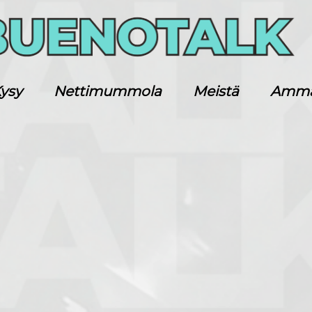
ysy
Nettimummola
Meistä
Ammatt