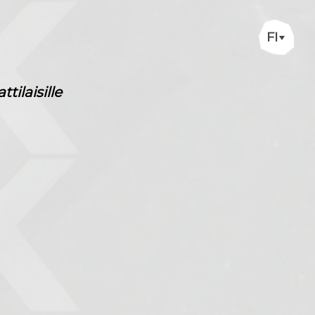
FI
ilaisille