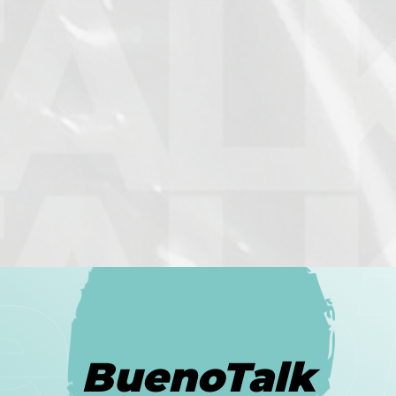
BuenoTalk