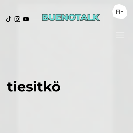
FI
tiesitkö