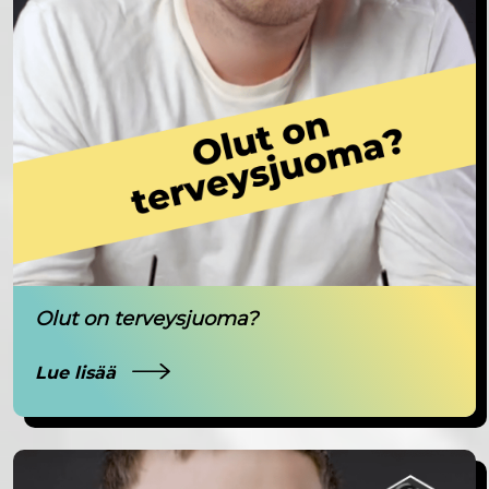
Olut on terveysjuoma?
Lue lisää