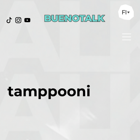
FI
tamppooni