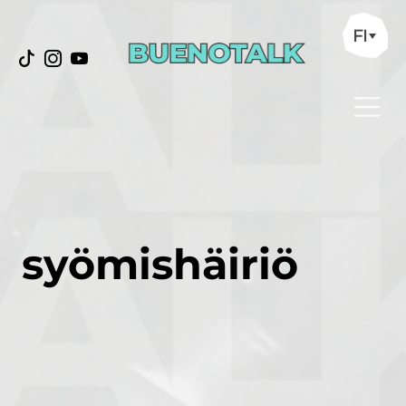
FI
syömishäiriö