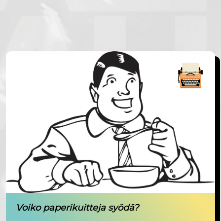
Voiko paperikuitteja syödä?