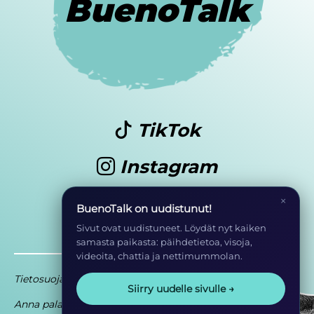
BuenoTalk
TikTok
Instagram
Youtube
×
BuenoTalk on uudistunut!
Sivut ovat uudistuneet. Löydät nyt kaiken
samasta paikasta: päihdetietoa, visoja,
videoita, chattia ja nettimummolan.
Tietosuoja
Saavutettavuusseloste
Siirry uudelle sivulle →
Anna palautetta
Osa EHYT ry:n