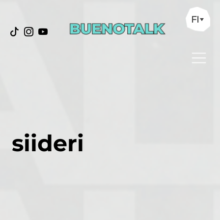
FI
siideri