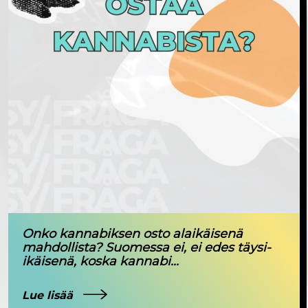
Onko kannabiksen osto alaikäisenä
mahdollista? Suomessa ei, ei edes täysi-
ikäisenä, koska kannabi...
Lue lisää