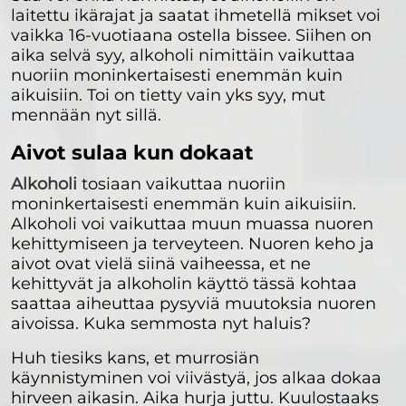
laitettu ikärajat ja saatat ihmetellä mikset voi
vaikka 16-vuotiaana ostella bissee. Siihen on
aika selvä syy, alkoholi nimittäin vaikuttaa
nuoriin moninkertaisesti enemmän kuin
aikuisiin. Toi on tietty vain yks syy, mut
mennään nyt sillä.
Aivot sulaa kun dokaat
Alkoholi
tosiaan vaikuttaa nuoriin
moninkertaisesti enemmän kuin aikuisiin.
Alkoholi voi vaikuttaa muun muassa nuoren
kehittymiseen ja terveyteen. Nuoren keho ja
aivot ovat vielä siinä vaiheessa, et ne
kehittyvät ja alkoholin käyttö tässä kohtaa
saattaa aiheuttaa pysyviä muutoksia nuoren
aivoissa. Kuka semmosta nyt haluis?
Huh tiesiks kans, et murrosiän
käynnistyminen voi viivästyä, jos alkaa dokaa
hirveen aikasin. Aika hurja juttu. Kuulostaaks