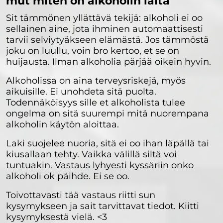
mut miten on alkoholin laita
Sit tämmönen yllättävä tekijä: alkoholi ei oo
sellainen aine, jota ihminen automaattisesti
tarvii selviytyäkseen elämästä. Jos tämmöstä
joku on luullu, voin bro kertoo, et se on
huijausta. Ilman alkoholia pärjää oikein hyvin.
Alkoholissa on aina terveysriskejä, myös
aikuisille. Ei unohdeta sitä puolta.
Todennäköisyys sille et alkoholista tulee
ongelma on sitä suurempi mitä nuorempana
alkoholin käytön aloittaa.
Laki suojelee nuoria, sitä ei oo ihan läpällä tai
kiusallaan tehty. Vaikka välillä siltä voi
tuntuakin. Vastaus lyhyesti kyssäriin onko
alkoholi ok päihde. Ei se oo.
Toivottavasti tää vastaus riitti sun
kysymykseen ja sait tarvittavat tiedot. Kiitti
kysymyksestä vielä. <3