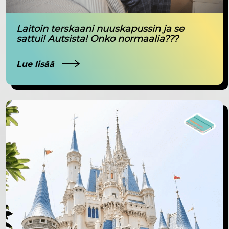
Laitoin terskaani nuuskapussin ja se
sattui! Autsista! Onko normaalia???
Lue lisää