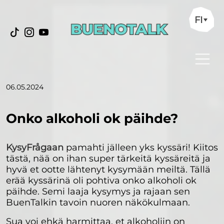
FI
06.05.2024
Onko alkoholi ok päihde?
KysyFrågaan
pamahti jälleen yks kyssäri! Kiitos
tästä, nää on ihan super tärkeitä kyssäreitä ja
hyvä et ootte lähtenyt kysymään meiltä. Tällä
erää kyssärinä oli pohtiva onko alkoholi ok
päihde. Semi laaja kysymys ja rajaan sen
BuenTalkin tavoin nuoren näkökulmaan.
Sua voi ehkä harmittaa, et alkoholiin on