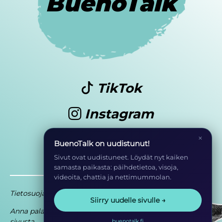
BuenoTalk
TikTok
Instagram
Youtube
×
BuenoTalk on uudistunut!
Sivut ovat uudistuneet. Löydät nyt kaiken
samasta paikasta: päihdetietoa, visoja,
videoita, chattia ja nettimummolan.
Tietosuoja
Saavutettavuusseloste
Siirry uudelle sivulle →
Anna palautetta
Osa EHYT ry:n
sivusta
toimintaa
buenotalk.fi