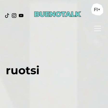
FI
ruotsi