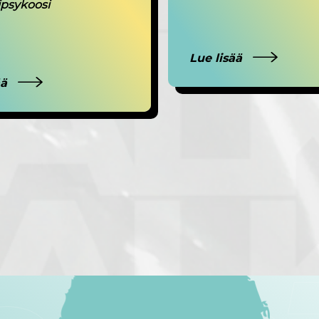
ipsykoosi
Lue lisää
ää