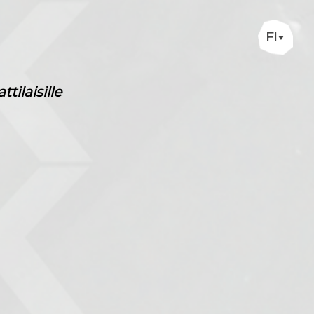
FI
ilaisille