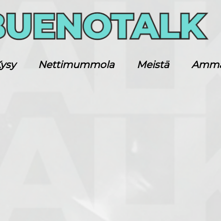
ysy
Nettimummola
Meistä
Ammatt