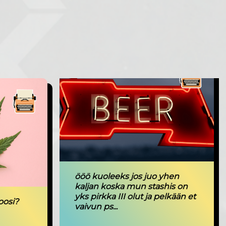
ööö kuoleeks jos juo yhen
kaljan koska mun stashis on
yks pirkka III olut ja pelkään et
oosi?
vaivun ps...