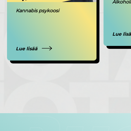
Alkohol
Kannabis psykoosi
Lue lis
Lue lisää