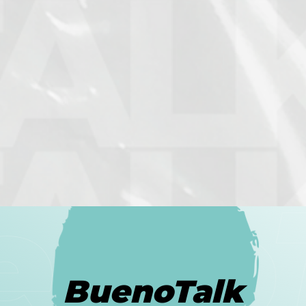
BuenoTalk