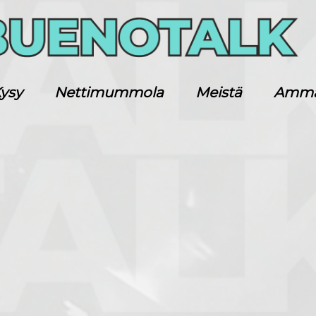
ysy
Nettimummola
Meistä
Ammatt