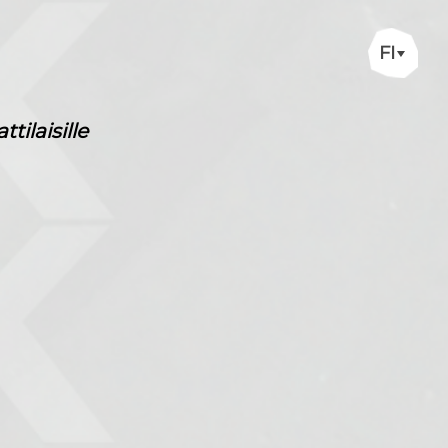
FI
ilaisille