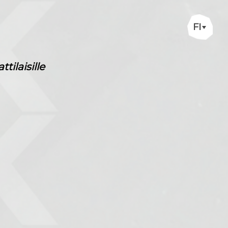
FI
ilaisille