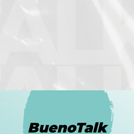
BuenoTalk