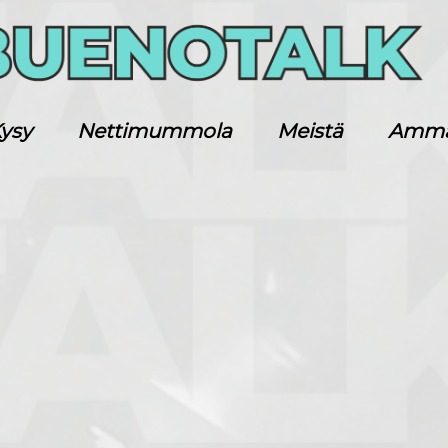
ysy
Nettimummola
Meistä
Ammatt