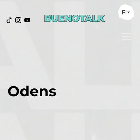
FI
Odens