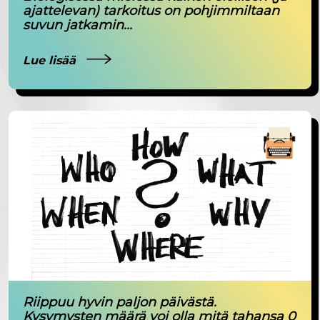
ajattelevan) tarkoitus on pohjimmiltaan
suvun jatkamin...
Lue lisää
Riippuu hyvin paljon päivästä.
Kysymysten määrä voi olla mitä tahansa 0