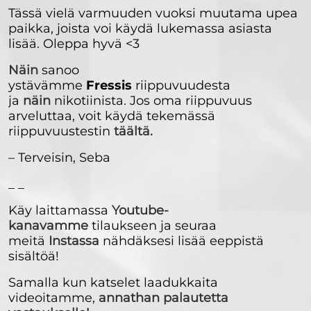
Tässä vielä varmuuden vuoksi muutama upea
paikka, joista voi käydä lukemassa asiasta
lisää. Oleppa hyvä <3
Näin
sanoo
ystävämme
Fressis
riippuvuudesta
ja
näin
nikotiinista. Jos oma riippuvuus
arveluttaa, voit käydä tekemässä
riippuvuustestin
täältä.
– Terveisin, Seba
_ _
Käy laittamassa
Youtube-
kanavamme
tilaukseen ja seuraa
meitä
Instassa
nähdäksesi lisää eeppistä
sisältöä!
Samalla kun katselet laadukkaita
videoitamme,
annathan palautetta