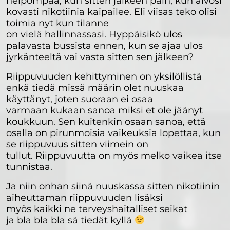
helpompaa, kun sitten jälkeen päin, kun aivosi
kovasti nikotiinia kaipailee. Eli viisas teko olisi
toimia nyt kun tilanne
on vielä hallinnassasi. Hyppäisikö ulos
palavasta bussista ennen, kun se ajaa ulos
jyrkänteeltä vai vasta sitten sen jälkeen?
Riippuvuuden kehittyminen on yksilöllistä
enkä tiedä missä määrin olet nuuskaa
käyttänyt, joten suoraan ei osaa
varmaan kukaan sanoa miksi et ole jäänyt
koukkuun. Sen kuitenkin osaan sanoa, että
osalla on pirunmoisia vaikeuksia lopettaa, kun
se riippuvuus sitten viimein on
tullut. Riippuvuutta on myös melko vaikea itse
tunnistaa.
Ja niin onhan siinä nuuskassa sitten nikotiinin
aiheuttaman riippuvuuden lisäksi
myös kaikki ne terveyshaitalliset seikat
ja bla bla bla sä tiedät kyllä