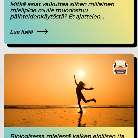
Mitkä asiat vaikuttaa siihen millainen
mielipide mulle muodostuu
päihteidenkäytöstä? Et ajattelen...
Lue lisää
Biologisessa mielessä kaiken elollisen (ja