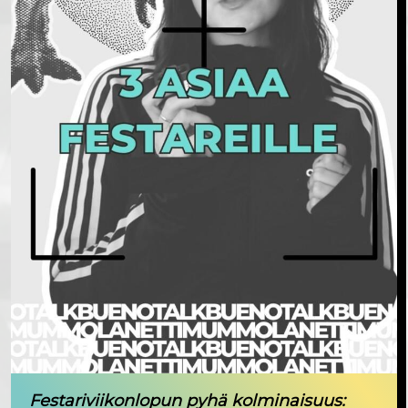
Festariviikonlopun pyhä kolminaisuus: