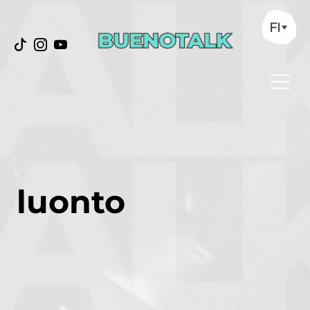
FI
luonto