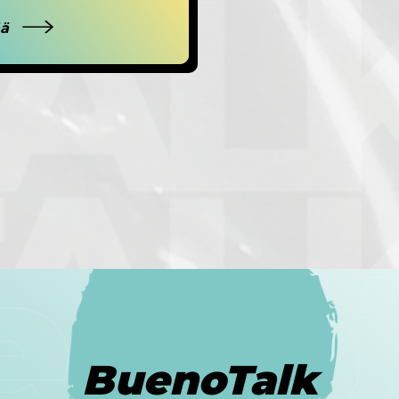
ää
BuenoTalk