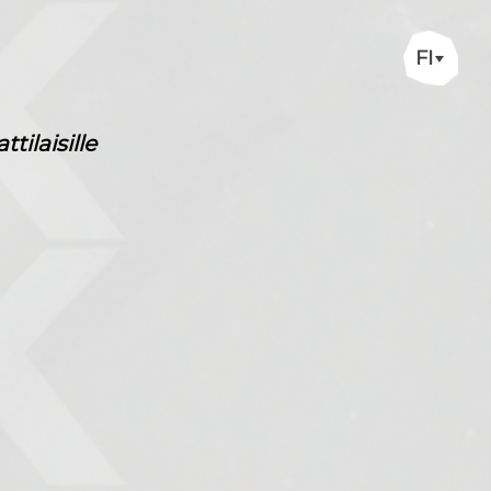
FI
ilaisille