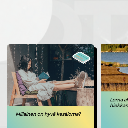
Loma al
hiekkar
Millainen on hyvä kesäloma?