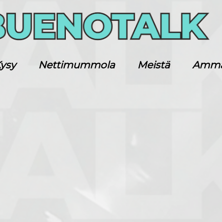
ysy
Nettimummola
Meistä
Ammatt