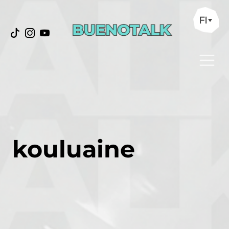
FI
kouluaine