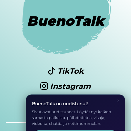
BuenoTalk
TikTok
Instagram
Youtube
×
BuenoTalk on uudistunut!
Sivut ovat uudistuneet. Löydät nyt kaiken
samasta paikasta: päihdetietoa, visoja,
videoita, chattia ja nettimummolan.